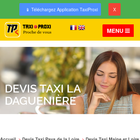
📱 Téléchargez Application TaxiProxi
X
MENU
DEVIS TAXI LA
DAGUENIÈRE
Accueil
>
Devis Taxi Pays de la Loire
>
Devis Taxi Maine et Loire