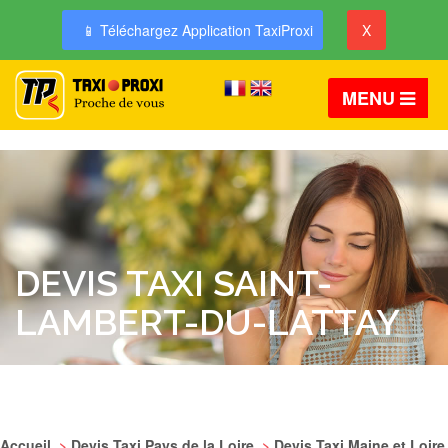
📱 Téléchargez Application TaxiProxi
X
MENU
DEVIS TAXI SAINT-
LAMBERT-DU-LATTAY
Accueil
>
Devis Taxi Pays de la Loire
>
Devis Taxi Maine et Loire