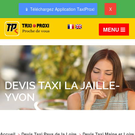
📱 Téléchargez Application TaxiProxi
X
MENU
DEVIS TAXI LA JAILLE-
YVON
Accueil
>
Devis Taxi Pays de la Loire
>
Devis Taxi Maine et Loire