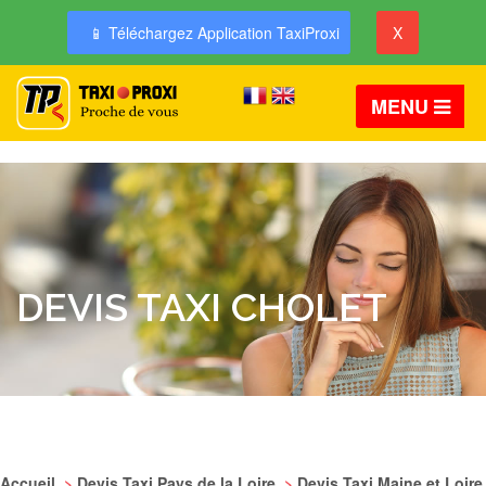
📱 Téléchargez Application TaxiProxi
X
MENU
DEVIS TAXI CHOLET
Accueil
>
Devis Taxi Pays de la Loire
>
Devis Taxi Maine et Loire