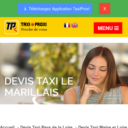
📱 Téléchargez Application TaxiProxi
X
MENU
DEVIS TAXI LE
MARILLAIS
Accueil
>
Devis Taxi Pays de la Loire
>
Devis Taxi Maine et Loire