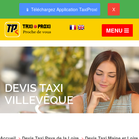
📱 Téléchargez Application TaxiProxi
X
MENU
DEVIS TAXI
VILLEVÊQUE
Accueil
>
Devis Taxi Pays de la Loire
>
Devis Taxi Maine et Loire