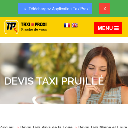
📱 Téléchargez Application TaxiProxi
X
MENU
DEVIS TAXI PRUILLÉ
Accueil
>
Devis Taxi Pays de la Loire
>
Devis Taxi Maine et Loire