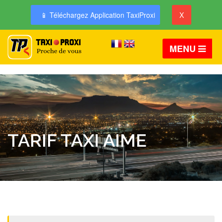
📱 Téléchargez Application TaxiProxi
X
MENU
TARIF TAXI AIME