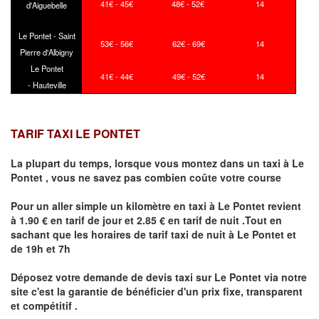
41€ - 45€
48€ - 52€
14
d'Aiguebelle
Le Pontet - Saint
53€ - 56€
62€ - 69€
14
Pierre d'Albigny
Le Pontet
41€ - 44€
49€ - 52€
14
- Hauteville
TARIF TAXI LE PONTET
La plupart du temps, lorsque vous montez dans un taxi à
Le
Pontet
,
vous ne savez pas combien
coûte
votre course
Pour un aller simple un kilomètre en taxi à
Le Pontet
revient
à 1.90 € en tarif de jour et 2.85 € en tarif de nuit .Tout en
sachant que les horaires de tarif taxi de nuit à
Le Pontet
et
de 19h et 7h
Déposez votre demande de devis taxi sur
Le Pontet
via notre
site
c'est la garantie de bénéficier
d'un prix fixe, transparent
et compétitif .