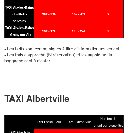
TAXI Aix-les-Bains
- La Motte
29€ - 32€
42€ - 47€
7
Servolex
TAXI Aix-les-Bains
13€ - 17€
19€ - 24€
7
- Grésy sur Aix
- Les tarifs sont communiqués à titre d'information seulement.
- Les frais d'approche (Si réservation) et les suppléments
baggages sont à ajouter
TAXI Albertville
Nombre de
Tarif Estimé Jour
Tarif Estimé Nuit
chauffeur Disponible
TAXI Albertville