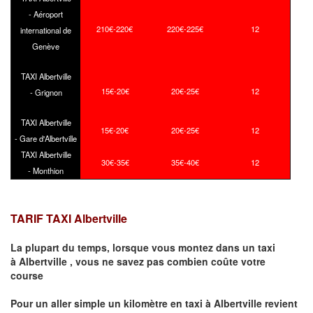
- Aéroport
210€-220€
220€-225€
12
international de
Genève
TAXI Albertville
15€-20€
20€-25€
12
- Grignon
TAXI Albertville
15€-20€
20€-25€
12
- Gare d'Albertville
TAXI Albertville
30€-35€
35€-40€
12
- Monthion
TARIF TAXI Albertville
La plupart du temps, lorsque vous montez dans un taxi
à
Albertville
,
vous ne savez pas combien
coûte
votre
course
Pour un aller simple un kilomètre en taxi à
Albertville
revient