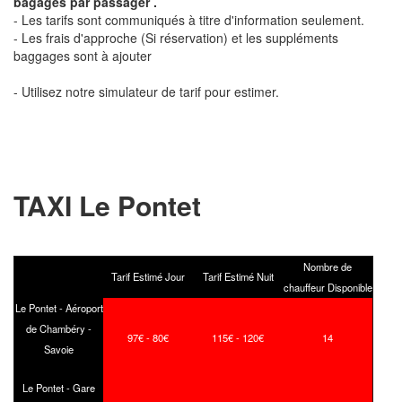
bagages par passager .
- Les tarifs sont communiqués à titre d'information seulement.
- Les frais d'approche (Si réservation) et les suppléments
baggages sont à ajouter
- Utilisez notre simulateur de tarif pour estimer.
TAXI Le Pontet
Nombre de
Tarif Estimé Jour
Tarif Estimé Nuit
chauffeur Disponible
Le Pontet - Aéroport
de Chambéry -
97€ - 80€
115€ - 120€
14
Savoie
Le Pontet - Gare