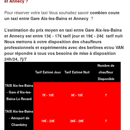
et Annecy
?
Pour réserver votre taxi Vous souhaitez savoir
combien coute
un taxi entre Gare Aix-les-Bains et Annecy
?
L’estimation du prix moyen en taxi entre
Gare Aix-les-Bains
et Annecy
est entre 13€ - 17€ tarif jour et 19€ - 24€ tarif nuit
Nous mettons à votre disposition des chauffeurs
professionnels et expérimentés avec des berlines et/ou VAN
pour répondre à tous vos besoins de mise à disposition
24h/24, 7j/7
Nombre de
Tarif Estimé Jour
Tarif Estimé Nuit
chauffeur
Disponible
TAXI Aix-les-Bains
- Gare d'Aix-les-
7€ - 10€
9€ - 15€
7
Bains-Le Revard
TAXI Aix-les-Bains
- Aéroport de
19€ - 23€
26€ - 29€
7
Chambéry