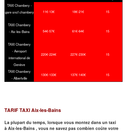
TAXI Chambery -
11€-13€
18€-21€
15
gare sncf chambery
TAXI Chambery
54€-57€
61€-64€
15
- Aix-les-Bains
TAXI Chambery
- Aeroport
220€-224€
227€-230€
15
international de
Genève
TAXI Chambery
130€-133€
137€-140€
15
- Albertville
TARIF TAXI Aix-les-Bains
La plupart du temps, lorsque vous montez dans un taxi
à
Aix-les-Bains
,
vous ne savez pas combien
coûte
votre