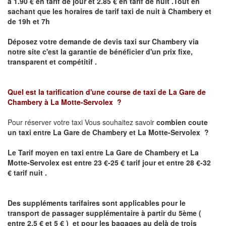
à 1.90 € en tarif de jour et 2.85 € en tarif de nuit .Tout en
sachant que les horaires de tarif taxi de nuit à
Chambery
et
de 19h et 7h
Déposez votre demande de devis taxi sur
Chambery
via
notre site
c'est la garantie de bénéficier
d'un prix fixe,
transparent et compétitif .
Quel est la tarification d'une course de taxi de La Gare de
Chambery
à La Motte-Servolex ?
Pour réserver votre taxi Vous souhaitez savoir
combien coute
un taxi
entre
La Gare de Chambery et
La Motte-Servolex ?
Le Tarif moyen en taxi entre
La Gare de Chambery et
La
Motte-Servolex est
entre 23 €-25 € tarif jour et entre 28 €-32
€ tarif nuit .
Des suppléments tarifaires sont applicables pour le
transport de passager supplémentaire à partir du 5ème (
entre 2.5 € et 5 € ) et pour les bagages au delà de trois