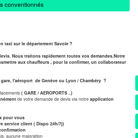
s conventionnés
en taxi sur le département Savoie ?
devis. Nous traitons rapidement toutes vos demandes.Notre
nsmettre aux chauffeurs , pour la confirmer, un collaborateur
a gare, l'aéroport de Genève ou Lyon / Chambéry ?
placements
( GARE / AEROPORTS ..)
tanément
de votre demande de devis via notre
application
ix pour vous
e service client ( Dispo 24h/7j)
confirmation
is, aucune majoration