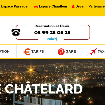
Espace Passager
Espace Chauffeur
Devenir Partenaire
ATION
TARIFS
GARE
TAX
LE CHÂTELARD