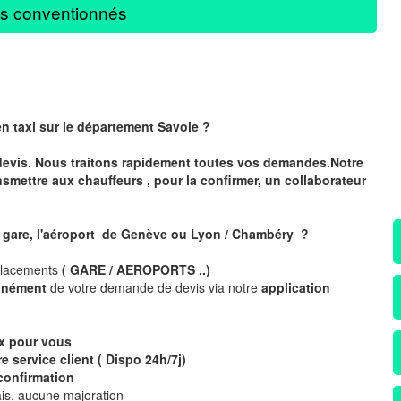
s conventionnés
en taxi sur le département Savoie ?
devis. Nous traitons rapidement toutes vos demandes.Notre
nsmettre aux chauffeurs , pour la confirmer, un collaborateur
a gare, l'aéroport de Genève ou Lyon / Chambéry ?
placements
( GARE / AEROPORTS ..)
tanément
de votre demande de devis via notre
application
ix pour vous
e service client ( Dispo 24h/7j)
confirmation
is, aucune majoration