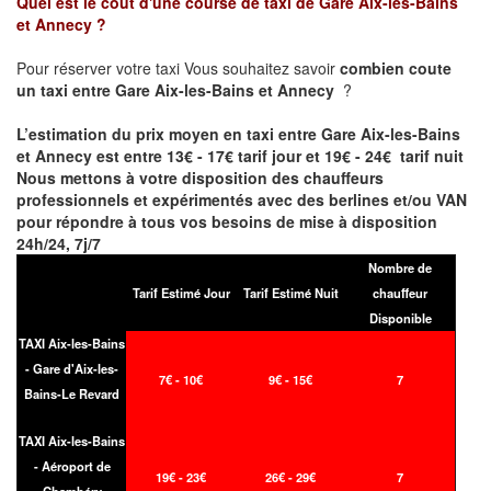
Quel est le coût d'une course de taxi de
Gare Aix-les-Bains
et Annecy
?
Pour réserver votre taxi Vous souhaitez savoir
combien coute
un taxi entre Gare Aix-les-Bains et Annecy
?
L’estimation du prix moyen en taxi entre
Gare Aix-les-Bains
et Annecy
est entre 13€ - 17€ tarif jour et 19€ - 24€ tarif nuit
Nous mettons à votre disposition des chauffeurs
professionnels et expérimentés avec des berlines et/ou VAN
pour répondre à tous vos besoins de mise à disposition
24h/24, 7j/7
Nombre de
Tarif Estimé Jour
Tarif Estimé Nuit
chauffeur
Disponible
TAXI Aix-les-Bains
- Gare d'Aix-les-
7€ - 10€
9€ - 15€
7
Bains-Le Revard
TAXI Aix-les-Bains
- Aéroport de
19€ - 23€
26€ - 29€
7
Chambéry