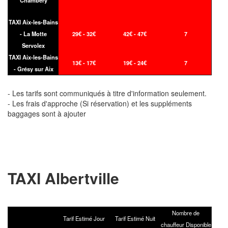
TAXI Aix-les-Bains
- La Motte
29€ - 32€
42€ - 47€
7
Servolex
TAXI Aix-les-Bains
13€ - 17€
19€ - 24€
7
- Grésy sur Aix
- Les tarifs sont communiqués à titre d'information seulement.
- Les frais d'approche (Si réservation) et les suppléments
baggages sont à ajouter
TAXI Albertville
Nombre de
Tarif Estimé Jour
Tarif Estimé Nuit
chauffeur Disponible