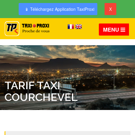
📱 Téléchargez Application TaxiProxi
X
MENU
TARIF TAXI
COURCHEVEL