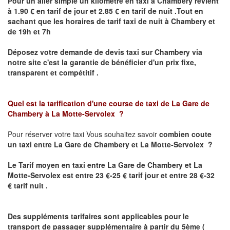
Pour un aller simple un kilomètre en taxi à
Chambery
revient
à 1.90 € en tarif de jour et 2.85 € en tarif de nuit .Tout en
sachant que les horaires de tarif taxi de nuit à
Chambery
et
de 19h et 7h
Déposez votre demande de devis taxi sur
Chambery
via
notre site
c'est la garantie de bénéficier
d'un prix fixe,
transparent et compétitif .
Quel est la tarification d'une course de taxi de La Gare de
Chambery
à La Motte-Servolex ?
Pour réserver votre taxi Vous souhaitez savoir
combien coute
un taxi
entre
La Gare de Chambery et
La Motte-Servolex ?
Le Tarif moyen en taxi entre
La Gare de Chambery et
La
Motte-Servolex est
entre 23 €-25 € tarif jour et entre 28 €-32
€ tarif nuit .
Des suppléments tarifaires sont applicables pour le
transport de passager supplémentaire à partir du 5ème (