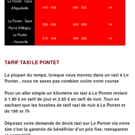
Le Pontet - Gare
41€ - 45€
48€ - 52€
14
d'Aiguebelle
Le Pontet - Saint
53€ - 56€
62€ - 69€
14
Pierre d'Albigny
Le Pontet
41€ - 44€
49€ - 52€
14
- Hauteville
TARIF TAXI LE PONTET
La plupart du temps, lorsque vous montez dans un taxi à
Le
Pontet
,
vous ne savez pas combien
coûte
votre course
Pour un aller simple un kilomètre en taxi à
Le Pontet
revient
à 1.90 € en tarif de jour et 2.85 € en tarif de nuit .Tout en
sachant que les horaires de tarif taxi de nuit à
Le Pontet
et
de 19h et 7h
Déposez votre demande de devis taxi sur
Le Pontet
via notre
site
c'est la garantie de bénéficier
d'un prix fixe, transparent
et compétitif .