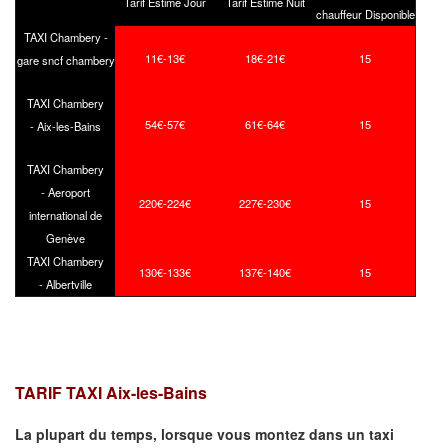
Tarif Estimé Jour
Tarif Estimé Nuit
chauffeur Disponible
TAXI Chambery -
11€-13€
18€-21€
15
gare sncf chambery
TAXI Chambery
54€-57€
61€-64€
15
- Aix-les-Bains
TAXI Chambery
- Aeroport
220€-224€
227€-230€
15
international de
Genève
TAXI Chambery
130€-133€
137€-140€
15
- Albertville
TARIF TAXI Aix-les-Bains
La plupart du temps, lorsque vous montez dans un taxi