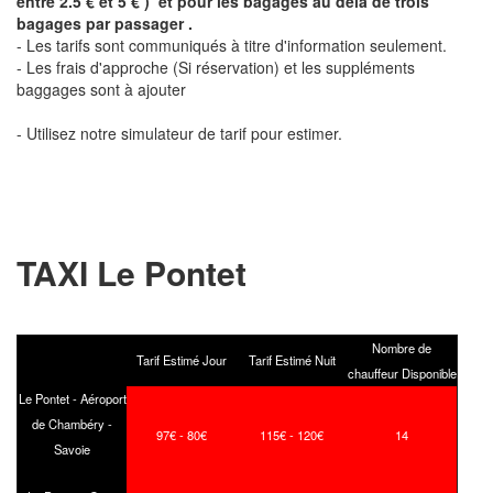
entre 2.5 € et 5 € ) et pour les bagages au delà de trois
bagages par passager .
- Les tarifs sont communiqués à titre d'information seulement.
- Les frais d'approche (Si réservation) et les suppléments
baggages sont à ajouter
- Utilisez notre simulateur de tarif pour estimer.
TAXI Le Pontet
Nombre de
Tarif Estimé Jour
Tarif Estimé Nuit
chauffeur Disponible
Le Pontet - Aéroport
de Chambéry -
97€ - 80€
115€ - 120€
14
Savoie