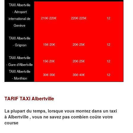
TAXI Albertville
- Aéroport
210€-220€
220€-225€
12
international de
Genève
TAXI Albertville
15€-20€
20€-25€
12
- Grignon
TAXI Albertville
15€-20€
20€-25€
12
- Gare d'Albertville
TAXI Albertville
30€-35€
35€-40€
12
- Monthion
TARIF TAXI Albertville
La plupart du temps, lorsque vous montez dans un taxi
à
Albertville
,
vous ne savez pas combien
coûte
votre
course