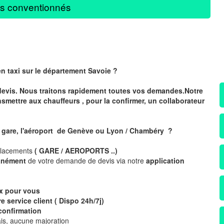
s conventionnés
en taxi sur le département Savoie ?
devis. Nous traitons rapidement toutes vos demandes.Notre
nsmettre aux chauffeurs , pour la confirmer, un collaborateur
a gare, l'aéroport de Genève ou Lyon / Chambéry ?
placements
( GARE / AEROPORTS ..)
tanément
de votre demande de devis via notre
application
ix pour vous
e service client ( Dispo 24h/7j)
confirmation
is, aucune majoration