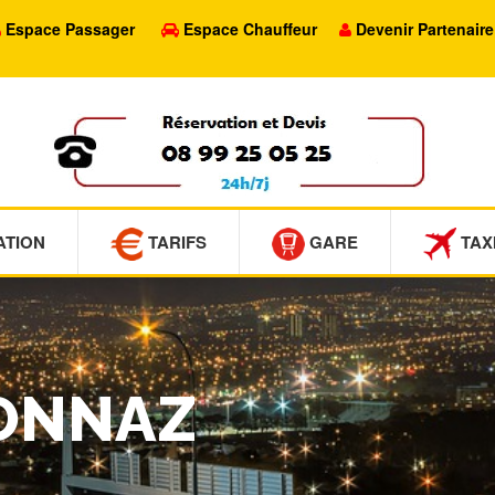
Espace Passager
Espace Chauffeur
Devenir Partenaire
ATION
TARIFS
GARE
TAX
SONNAZ