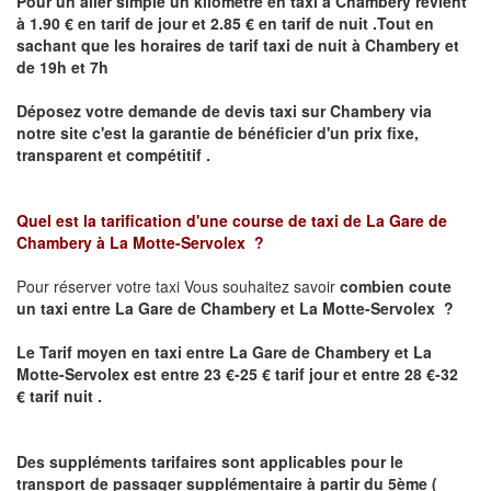
Pour un aller simple un kilomètre en taxi à
Chambery
revient
à 1.90 € en tarif de jour et 2.85 € en tarif de nuit .Tout en
sachant que les horaires de tarif taxi de nuit à
Chambery
et
de 19h et 7h
Déposez votre demande de devis taxi sur
Chambery
via
notre site
c'est la garantie de bénéficier
d'un prix fixe,
transparent et compétitif .
Quel est la tarification d'une course de taxi de La Gare de
Chambery
à La Motte-Servolex ?
Pour réserver votre taxi Vous souhaitez savoir
combien coute
un taxi
entre
La Gare de Chambery et
La Motte-Servolex ?
Le Tarif moyen en taxi entre
La Gare de Chambery et
La
Motte-Servolex est
entre 23 €-25 € tarif jour et entre 28 €-32
€ tarif nuit .
Des suppléments tarifaires sont applicables pour le
transport de passager supplémentaire à partir du 5ème (