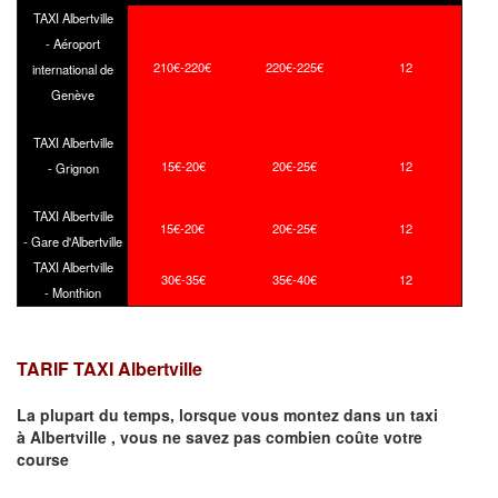
TAXI Albertville
- Aéroport
210€-220€
220€-225€
12
international de
Genève
TAXI Albertville
15€-20€
20€-25€
12
- Grignon
TAXI Albertville
15€-20€
20€-25€
12
- Gare d'Albertville
TAXI Albertville
30€-35€
35€-40€
12
- Monthion
TARIF TAXI Albertville
La plupart du temps, lorsque vous montez dans un taxi
à
Albertville
,
vous ne savez pas combien
coûte
votre
course