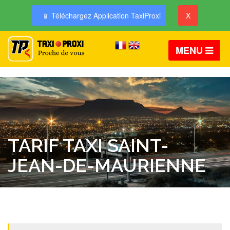
📱 Téléchargez Application TaxiProxi
X
MENU
TARIF TAXI SAINT-
JEAN-DE-MAURIENNE