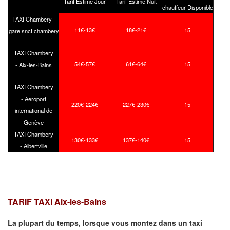
Tarif Estimé Jour
Tarif Estimé Nuit
chauffeur Disponible
TAXI Chambery -
11€-13€
18€-21€
15
gare sncf chambery
TAXI Chambery
54€-57€
61€-64€
15
- Aix-les-Bains
TAXI Chambery
- Aeroport
220€-224€
227€-230€
15
international de
Genève
TAXI Chambery
130€-133€
137€-140€
15
- Albertville
TARIF TAXI Aix-les-Bains
La plupart du temps, lorsque vous montez dans un taxi