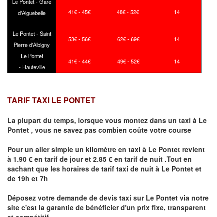
Le Pontet - Gare
41€ - 45€
48€ - 52€
14
d'Aiguebelle
Le Pontet - Saint
53€ - 56€
62€ - 69€
14
Pierre d'Albigny
Le Pontet
41€ - 44€
49€ - 52€
14
- Hauteville
TARIF TAXI LE PONTET
La plupart du temps, lorsque vous montez dans un taxi à
Le
Pontet
,
vous ne savez pas combien
coûte
votre course
Pour un aller simple un kilomètre en taxi à
Le Pontet
revient
à 1.90 € en tarif de jour et 2.85 € en tarif de nuit .Tout en
sachant que les horaires de tarif taxi de nuit à
Le Pontet
et
de 19h et 7h
Déposez votre demande de devis taxi sur
Le Pontet
via notre
site
c'est la garantie de bénéficier
d'un prix fixe, transparent
et compétitif .