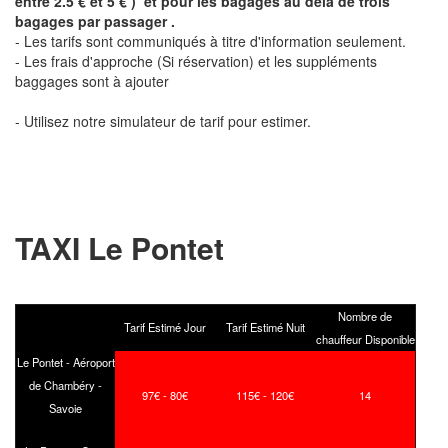
entre 2.5 € et 5 € ) et pour les bagages au delà de trois
bagages par passager .
- Les tarifs sont communiqués à titre d'information seulement.
- Les frais d'approche (Si réservation) et les suppléments
baggages sont à ajouter
- Utilisez notre simulateur de tarif pour estimer.
TAXI Le Pontet
Nombre de
Tarif Estimé Jour
Tarif Estimé Nuit
chauffeur Disponible
Le Pontet - Aéroport
de Chambéry -
97€ - 80€
115€ - 120€
14
Savoie