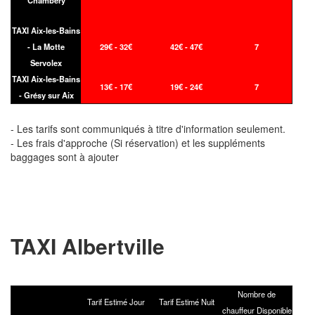
TAXI Aix-les-Bains
- La Motte
29€ - 32€
42€ - 47€
7
Servolex
TAXI Aix-les-Bains
13€ - 17€
19€ - 24€
7
- Grésy sur Aix
- Les tarifs sont communiqués à titre d'information seulement.
- Les frais d'approche (Si réservation) et les suppléments
baggages sont à ajouter
TAXI Albertville
Nombre de
Tarif Estimé Jour
Tarif Estimé Nuit
chauffeur Disponible