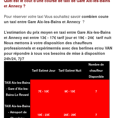
Quel est le coût d'une course de taxi de
Gare Aix-les-Bains
et Annecy
?
Pour réserver votre taxi Vous souhaitez savoir
combien coute
un taxi entre Gare Aix-les-Bains et Annecy
?
L’estimation du prix moyen en taxi entre
Gare Aix-les-Bains
et Annecy
est entre 13€ - 17€ tarif jour et 19€ - 24€ tarif nuit
Nous mettons à votre disposition des chauffeurs
professionnels et expérimentés avec des berlines et/ou VAN
pour répondre à tous vos besoins de mise à disposition
24h/24, 7j/7
Nombre de
Tarif Estimé Jour
Tarif Estimé Nuit
chauffeur
Disponible
TAXI Aix-les-Bains
- Gare d'Aix-les-
7€ - 10€
9€ - 15€
7
Bains-Le Revard
TAXI Aix-les-Bains
- Aéroport de
19€ - 23€
26€ - 29€
7
Chambéry