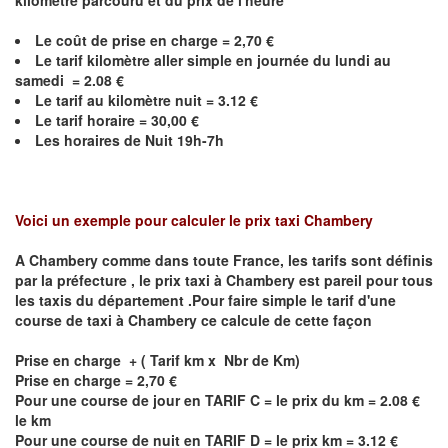
kilomètre parcouru et du prix de l'heure
Le coût de prise en charge = 2,70 €
Le
tarif kilomètre aller simple en journée du lundi au
samedi = 2.08 €
Le
tarif au kilomètre nuit = 3.12 €
Le
tarif horaire =
30,00
€
Les horaires de Nuit 19h-7h
Voici un exemple pour calculer le prix taxi
Chambery
A
Chambery
comme dans toute France, les tarifs sont définis
par la préfecture , le prix taxi à
Chambery
est pareil pour tous
les taxis du département .Pour faire simple le tarif d'une
course de taxi à
Chambery
ce calcule de cette façon
Prise en charge + ( Tarif km x Nbr de Km)
Prise en charge = 2,70 €
Pour une course de jour en TARIF C = le prix du km = 2.08 €
le km
Pour une course de nuit en TARIF D = le prix km = 3.12 €