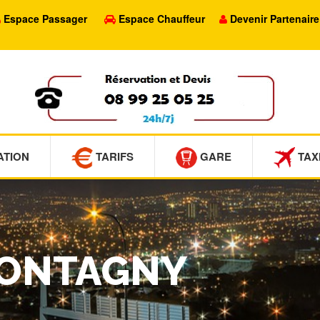
Espace Passager
Espace Chauffeur
Devenir Partenaire
ATION
TARIFS
GARE
TAX
MONTAGNY