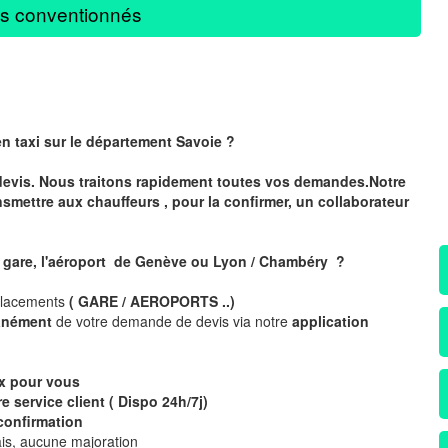
s conventionnés
en taxi sur le département Savoie ?
devis. Nous traitons rapidement toutes vos demandes.Notre
nsmettre aux chauffeurs , pour la confirmer, un collaborateur
a gare, l'aéroport de Genève ou Lyon / Chambéry ?
placements
( GARE / AEROPORTS ..)
tanément
de votre demande de devis via notre
application
ix pour vous
e service client ( Dispo 24h/7j)
confirmation
is, aucune majoration