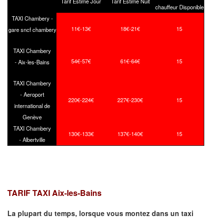
Tarif Estimé Jour
Tarif Estimé Nuit
chauffeur Disponible
TAXI Chambery -
11€-13€
18€-21€
15
gare sncf chambery
TAXI Chambery
54€-57€
61€-64€
15
- Aix-les-Bains
TAXI Chambery
- Aeroport
220€-224€
227€-230€
15
international de
Genève
TAXI Chambery
130€-133€
137€-140€
15
- Albertville
TARIF TAXI Aix-les-Bains
La plupart du temps, lorsque vous montez dans un taxi