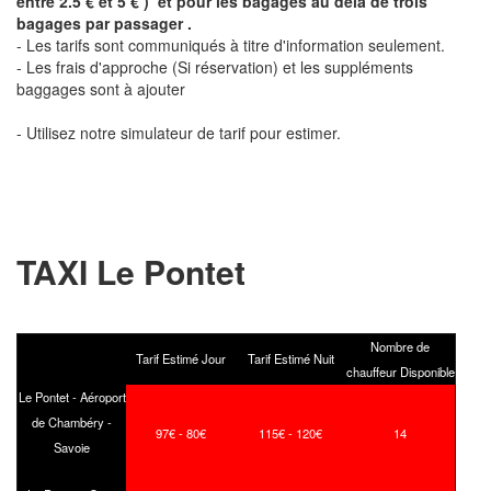
entre 2.5 € et 5 € ) et pour les bagages au delà de trois
bagages par passager .
- Les tarifs sont communiqués à titre d'information seulement.
- Les frais d'approche (Si réservation) et les suppléments
baggages sont à ajouter
- Utilisez notre simulateur de tarif pour estimer.
TAXI Le Pontet
Nombre de
Tarif Estimé Jour
Tarif Estimé Nuit
chauffeur Disponible
Le Pontet - Aéroport
de Chambéry -
97€ - 80€
115€ - 120€
14
Savoie