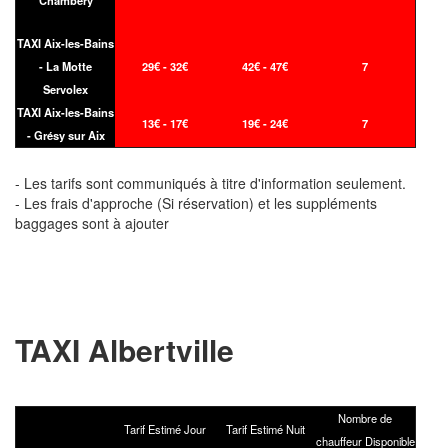
TAXI Aix-les-Bains
- La Motte
29€ - 32€
42€ - 47€
7
Servolex
TAXI Aix-les-Bains
13€ - 17€
19€ - 24€
7
- Grésy sur Aix
- Les tarifs sont communiqués à titre d'information seulement.
- Les frais d'approche (Si réservation) et les suppléments
baggages sont à ajouter
TAXI Albertville
Nombre de
Tarif Estimé Jour
Tarif Estimé Nuit
chauffeur Disponible