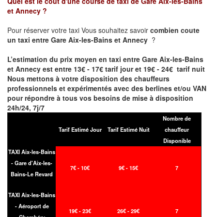
Quel est le coût d'une course de taxi de
Gare Aix-les-Bains
et Annecy
?
Pour réserver votre taxi Vous souhaitez savoir
combien coute
un taxi entre Gare Aix-les-Bains et Annecy
?
L’estimation du prix moyen en taxi entre
Gare Aix-les-Bains
et Annecy
est entre 13€ - 17€ tarif jour et 19€ - 24€ tarif nuit
Nous mettons à votre disposition des chauffeurs
professionnels et expérimentés avec des berlines et/ou VAN
pour répondre à tous vos besoins de mise à disposition
24h/24, 7j/7
Nombre de
Tarif Estimé Jour
Tarif Estimé Nuit
chauffeur
Disponible
TAXI Aix-les-Bains
- Gare d'Aix-les-
7€ - 10€
9€ - 15€
7
Bains-Le Revard
TAXI Aix-les-Bains
- Aéroport de
19€ - 23€
26€ - 29€
7
Chambéry