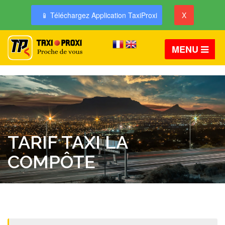
📱 Téléchargez Application TaxiProxi
X
MENU
TARIF TAXI LA
COMPÔTE