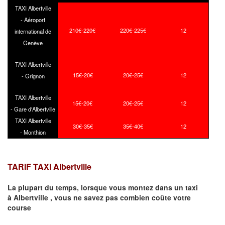
TAXI Albertville
- Aéroport
210€-220€
220€-225€
12
international de
Genève
TAXI Albertville
15€-20€
20€-25€
12
- Grignon
TAXI Albertville
15€-20€
20€-25€
12
- Gare d'Albertville
TAXI Albertville
30€-35€
35€-40€
12
- Monthion
TARIF TAXI Albertville
La plupart du temps, lorsque vous montez dans un taxi
à
Albertville
,
vous ne savez pas combien
coûte
votre
course