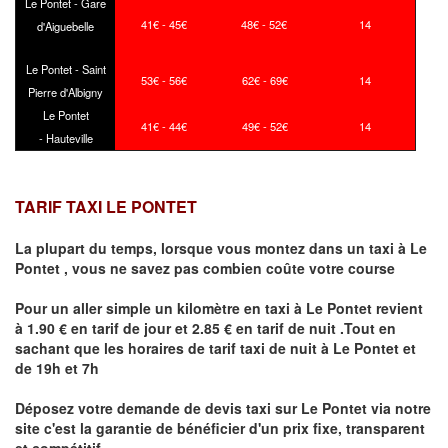
Le Pontet - Gare
41€ - 45€
48€ - 52€
14
d'Aiguebelle
Le Pontet - Saint
53€ - 56€
62€ - 69€
14
Pierre d'Albigny
Le Pontet
41€ - 44€
49€ - 52€
14
- Hauteville
TARIF TAXI LE PONTET
La plupart du temps, lorsque vous montez dans un taxi à
Le
Pontet
,
vous ne savez pas combien
coûte
votre course
Pour un aller simple un kilomètre en taxi à
Le Pontet
revient
à 1.90 € en tarif de jour et 2.85 € en tarif de nuit .Tout en
sachant que les horaires de tarif taxi de nuit à
Le Pontet
et
de 19h et 7h
Déposez votre demande de devis taxi sur
Le Pontet
via notre
site
c'est la garantie de bénéficier
d'un prix fixe, transparent
et compétitif .