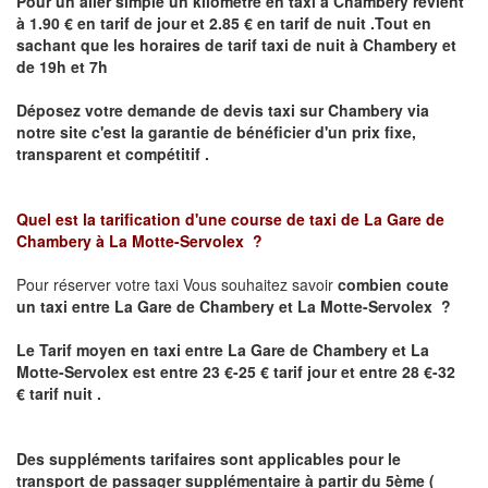
Pour un aller simple un kilomètre en taxi à
Chambery
revient
à 1.90 € en tarif de jour et 2.85 € en tarif de nuit .Tout en
sachant que les horaires de tarif taxi de nuit à
Chambery
et
de 19h et 7h
Déposez votre demande de devis taxi sur
Chambery
via
notre site
c'est la garantie de bénéficier
d'un prix fixe,
transparent et compétitif .
Quel est la tarification d'une course de taxi de La Gare de
Chambery
à La Motte-Servolex ?
Pour réserver votre taxi Vous souhaitez savoir
combien coute
un taxi
entre
La Gare de Chambery et
La Motte-Servolex ?
Le Tarif moyen en taxi entre
La Gare de Chambery et
La
Motte-Servolex est
entre 23 €-25 € tarif jour et entre 28 €-32
€ tarif nuit .
Des suppléments tarifaires sont applicables pour le
transport de passager supplémentaire à partir du 5ème (