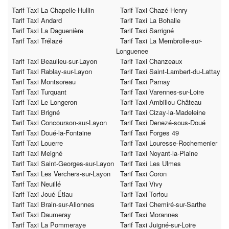
Tarif Taxi La Chapelle-Hullin
Tarif Taxi Chazé-Henry
Tarif Taxi Andard
Tarif Taxi La Bohalle
Tarif Taxi La Daguenière
Tarif Taxi Sarrigné
Tarif Taxi Trélazé
Tarif Taxi La Membrolle-sur-
Longuenee
Tarif Taxi Beaulieu-sur-Layon
Tarif Taxi Chanzeaux
Tarif Taxi Rablay-sur-Layon
Tarif Taxi Saint-Lambert-du-Lattay
Tarif Taxi Montsoreau
Tarif Taxi Parnay
Tarif Taxi Turquant
Tarif Taxi Varennes-sur-Loire
Tarif Taxi Le Longeron
Tarif Taxi Ambillou-Château
Tarif Taxi Brigné
Tarif Taxi Cizay-la-Madeleine
Tarif Taxi Concourson-sur-Layon
Tarif Taxi Denezé-sous-Doué
Tarif Taxi Doué-la-Fontaine
Tarif Taxi Forges 49
Tarif Taxi Louerre
Tarif Taxi Louresse-Rochemenier
Tarif Taxi Meigné
Tarif Taxi Noyant-la-Plaine
Tarif Taxi Saint-Georges-sur-Layon
Tarif Taxi Les Ulmes
Tarif Taxi Les Verchers-sur-Layon
Tarif Taxi Coron
Tarif Taxi Neuillé
Tarif Taxi Vivy
Tarif Taxi Joué-Étiau
Tarif Taxi Torfou
Tarif Taxi Brain-sur-Allonnes
Tarif Taxi Chemiré-sur-Sarthe
Tarif Taxi Daumeray
Tarif Taxi Morannes
Tarif Taxi La Pommeraye
Tarif Taxi Juigné-sur-Loire