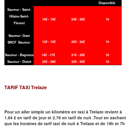
Disponible
Saumur - Saint-
Hilaire-Saint-
16€ - 19€
23€ - 26€
10
Florent
Saumur -Gare
12€ - 15€
20€ - 24€
10
SNCF Saumur
Saumur - Bagneux
14€ - 17€
21€ - 25€
10
Saumur - Distré
25€ - 28€
32€ - 35€
10
TARIF TAXI Trelaze
Pour un aller simple un kilomètre en taxi à
Trelaze
revient à
1.84 € en tarif de jour et 2.76 en tarif de nuit .Tout en sachant
que les horaires de tarif taxi de nuit à
Trelaze
et de 19h et 7h