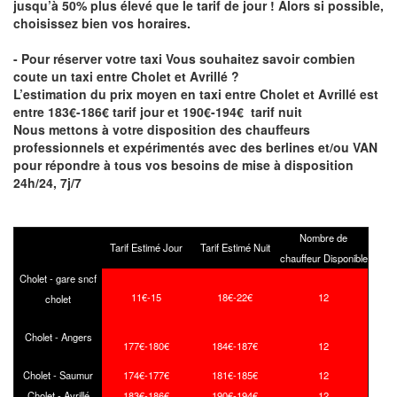
jusqu’à 50% plus élevé que le tarif de jour ! Alors si possible,
choisissez bien vos horaires.
- Pour réserver votre taxi Vous souhaitez savoir
combien
coute un taxi entre Cholet et Avrillé
?
L’estimation du prix moyen en taxi entre Cholet et Avrillé est
entre 183€-186€ tarif jour et 190€-194€ tarif nuit
Nous mettons à votre disposition des chauffeurs
professionnels et expérimentés avec des berlines et/ou VAN
pour répondre à tous vos besoins de mise à disposition
24h/24, 7j/7
Nombre de
Tarif Estimé Jour
Tarif Estimé Nuit
chauffeur Disponible
Cholet - gare sncf
11€-15
18€-22€
12
cholet
Cholet - Angers
177€-180€
184€-187€
12
Cholet - Saumur
174€-177€
181€-185€
12
Cholet - Avrillé
183€-186€
190€-194€
12