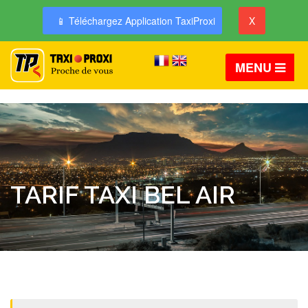
📱 Téléchargez Application TaxiProxi
X
MENU
TARIF TAXI BEL AIR