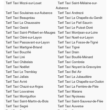
Tarif Taxi Mozé-sur-Louet
Tarif Taxi Saint-Mélaine-sur-
Aubance
Tarif Taxi Soulaines-sur-Aubance
Tarif Taxi Andrezé
Tarif Taxi Beaupréau
Tarif Taxi La Chapelle-du-Genêt
Tarif Taxi La Chaussaire
Tarif Taxi Le Fief-Sauvin
Tarif Taxi Gesté
Tarif Taxi Le Puiset-Doré
Tarif Taxi Saint-Philbert-en-Mauges
Tarif Taxi Montjean-sur-Loire
Tarif Taxi Cléré-sur-Layon
Tarif Taxi Nueil-sur-Layon
Tarif Taxi Passavant-sur-Layon
Tarif Taxi La Fosse-de-Tigné
Tarif Taxi Martigné-Briand
Tarif Taxi Tigné
Tarif Taxi Bouzillé
Tarif Taxi Drain
Tarif Taxi Liré
Tarif Taxi Bouillé-Ménard
Tarif Taxi Châtelais
Tarif Taxi Combrée
Tarif Taxi Noëllet
Tarif Taxi Noyant-la-Gravoyère
Tarif Taxi Le Tremblay
Tarif Taxi Bel Air
Tarif Taxi Jallais
Tarif Taxi La Jubaudière
Tarif Taxi Aviré
Tarif Taxi La Chapelle-sur-Oudon
Tarif Taxi Chazé-sur-Argos
Tarif Taxi La Ferrière-de-Flée
Tarif Taxi Louvaines
Tarif Taxi Marans
Tarif Taxi Montguillon
Tarif Taxi Nyoiseau
Tarif Taxi Saint-Martin-du-Bois
Tarif Taxi Saint-Sauveur-de-Flée
Tarif Taxi Segré
Tarif Taxi Auverse