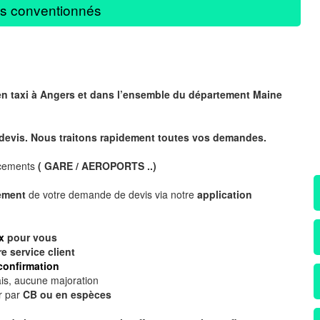
s conventionnés
 en taxi à Angers et dans l’ensemble du département Maine
 devis. Nous traitons rapidement toutes vos demandes.
acements
( GARE / AEROPORTS ..)
nément
de votre demande de devis via notre
application
x
pour vous
re
service client
confirmation
is, aucune majoration
r par
CB ou en espèces