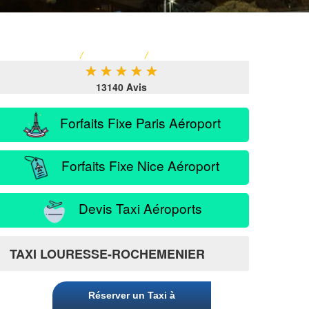
ACCUEIL
/
TARIF TAXI
/
SERVICE PASSAGER
★
★
★
★
★
13140 Avis
Forfaits Fixe Paris Aéroport
Forfaits Fixe Nice Aéroport
Devis Taxi Aéroports
nier
TAXI LOURESSE-ROCHEMENIER
Réserver un Taxi à