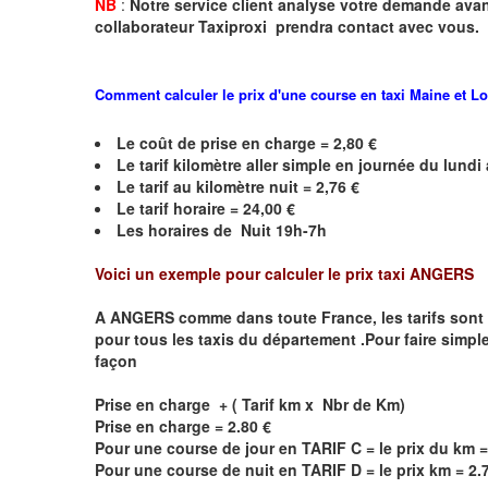
NB
:
Notre service client analyse votre demande avant
collaborateur Taxiproxi prendra contact avec vous.
Comment calculer le prix d'une course en taxi
Maine et Lo
Le coût de prise en charge = 2,80 €
Le
tarif kilomètre aller simple en journée du lund
Le
tarif au kilomètre nuit = 2,76 €
Le
tarif horaire = 24,00 €
Les horaires de Nuit 19h-7h
Voici un exemple pour calculer le prix taxi
ANGERS
A
ANGERS
comme dans toute France, les tarifs sont dé
pour tous les taxis du département .Pour faire simple
façon
Prise en charge + ( Tarif km x Nbr de Km)
Prise en charge = 2.80 €
Pour une course de jour en TARIF C = le prix du km =
Pour une course de nuit en TARIF D = le prix km = 2.