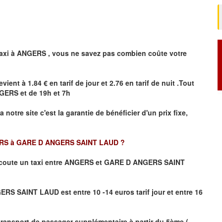
axi à
ANGERS
,
vous ne savez pas combien
coûte
votre
evient à 1.84 € en tarif de jour et 2.76 en tarif de nuit .Tout
GERS
et de 19h et 7h
ia notre site
c'est la garantie de bénéficier
d'un prix fixe,
S à GARE D ANGERS SAINT LAUD ?
coute un taxi
entre ANGERS et GARE D ANGERS SAINT
S SAINT LAUD est entre 10 -14 euros tarif jour et entre 16
transport de passager supplémentaire à partir du 5ème (