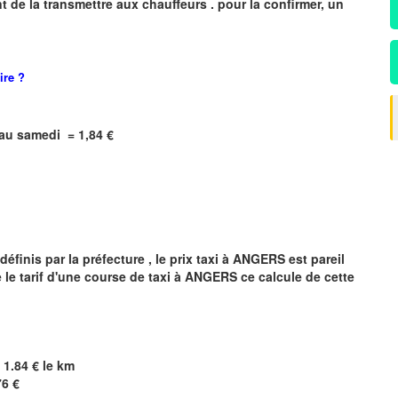
 de la transmettre aux chauffeurs . pour la confirmer, un
ire
?
i au samedi = 1,84 €
finis par la préfecture , le prix taxi à
ANGERS
est pareil
 le tarif d'une course de taxi à
ANGERS
ce calcule de cette
 1.84 € le km
76 €