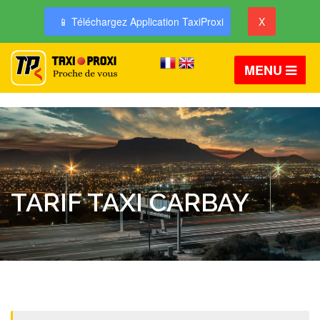
📱 Téléchargez Application TaxiProxi
X
MENU
TARIF TAXI CARBAY