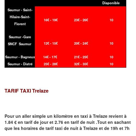
Disponible
Saumur - Saint-
Hilaire-Saint-
16€ - 19€
23€ - 26€
10
Florent
Saumur -Gare
12€ - 15€
20€ - 24€
10
SNCF Saumur
Saumur - Bagneux
14€ - 17€
21€ - 25€
10
Saumur - Distré
25€ - 28€
32€ - 35€
10
TARIF TAXI Trelaze
Pour un aller simple un kilomètre en taxi à
Trelaze
revient à
1.84 € en tarif de jour et 2.76 en tarif de nuit .Tout en sachant
que les horaires de tarif taxi de nuit à
Trelaze
et de 19h et 7h