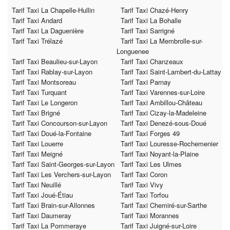
Tarif Taxi La Chapelle-Hullin
Tarif Taxi Chazé-Henry
Tarif Taxi Andard
Tarif Taxi La Bohalle
Tarif Taxi La Daguenière
Tarif Taxi Sarrigné
Tarif Taxi Trélazé
Tarif Taxi La Membrolle-sur-
Longuenee
Tarif Taxi Beaulieu-sur-Layon
Tarif Taxi Chanzeaux
Tarif Taxi Rablay-sur-Layon
Tarif Taxi Saint-Lambert-du-Lattay
Tarif Taxi Montsoreau
Tarif Taxi Parnay
Tarif Taxi Turquant
Tarif Taxi Varennes-sur-Loire
Tarif Taxi Le Longeron
Tarif Taxi Ambillou-Château
Tarif Taxi Brigné
Tarif Taxi Cizay-la-Madeleine
Tarif Taxi Concourson-sur-Layon
Tarif Taxi Denezé-sous-Doué
Tarif Taxi Doué-la-Fontaine
Tarif Taxi Forges 49
Tarif Taxi Louerre
Tarif Taxi Louresse-Rochemenier
Tarif Taxi Meigné
Tarif Taxi Noyant-la-Plaine
Tarif Taxi Saint-Georges-sur-Layon
Tarif Taxi Les Ulmes
Tarif Taxi Les Verchers-sur-Layon
Tarif Taxi Coron
Tarif Taxi Neuillé
Tarif Taxi Vivy
Tarif Taxi Joué-Étiau
Tarif Taxi Torfou
Tarif Taxi Brain-sur-Allonnes
Tarif Taxi Chemiré-sur-Sarthe
Tarif Taxi Daumeray
Tarif Taxi Morannes
Tarif Taxi La Pommeraye
Tarif Taxi Juigné-sur-Loire