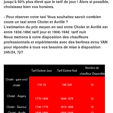
jusqu’à 50% plus élevé que le tarif de jour ! Alors si possible,
choisissez bien vos horaires.
- Pour réserver votre taxi Vous souhaitez savoir
combien
coute un taxi entre Cholet et Avrillé
?
L’estimation du prix moyen en taxi entre Cholet et Avrillé est
entre 183€-186€ tarif jour et 190€-194€ tarif nuit
Nous mettons à votre disposition des chauffeurs
professionnels et expérimentés avec des berlines et/ou VAN
pour répondre à tous vos besoins de mise à disposition
24h/24, 7j/7
Nombre de
Tarif Estimé Jour
Tarif Estimé Nuit
chauffeur Disponible
Cholet - gare sncf
11€-15
18€-22€
12
cholet
Cholet - Angers
177€-180€
184€-187€
12
Cholet - Saumur
174€-177€
181€-185€
12
Cholet - Avrillé
183€-186€
190€-194€
12