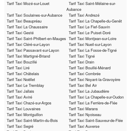
Tarif Taxi Mozé-sur-Louet
Tarif Taxi Saint-Mélaine-sur-
Aubance
Tarif Taxi Soulaines-sur-Aubance
Tarif Taxi Andrezé
Tarif Taxi Beaupréau
Tarif Taxi La Chapelle-du-Genêt
Tarif Taxi La Chaussaire
Tarif Taxi Le Fief-Sauvin
Tarif Taxi Gesté
Tarif Taxi Le Puiset-Doré
Tarif Taxi Saint-Philbert-en-Mauges
Tarif Taxi Montjean-sur-Loire
Tarif Taxi Cléré-sur-Layon
Tarif Taxi Nueil-sur-Layon
Tarif Taxi Passavant-sur-Layon
Tarif Taxi La Fosse-de-Tigné
Tarif Taxi Martigné-Briand
Tarif Taxi Tigné
Tarif Taxi Bouzillé
Tarif Taxi Drain
Tarif Taxi Liré
Tarif Taxi Bouillé-Ménard
Tarif Taxi Châtelais
Tarif Taxi Combrée
Tarif Taxi Noëllet
Tarif Taxi Noyant-la-Gravoyère
Tarif Taxi Le Tremblay
Tarif Taxi Bel Air
Tarif Taxi Jallais
Tarif Taxi La Jubaudière
Tarif Taxi Aviré
Tarif Taxi La Chapelle-sur-Oudon
Tarif Taxi Chazé-sur-Argos
Tarif Taxi La Ferrière-de-Flée
Tarif Taxi Louvaines
Tarif Taxi Marans
Tarif Taxi Montguillon
Tarif Taxi Nyoiseau
Tarif Taxi Saint-Martin-du-Bois
Tarif Taxi Saint-Sauveur-de-Flée
Tarif Taxi Segré
Tarif Taxi Auverse