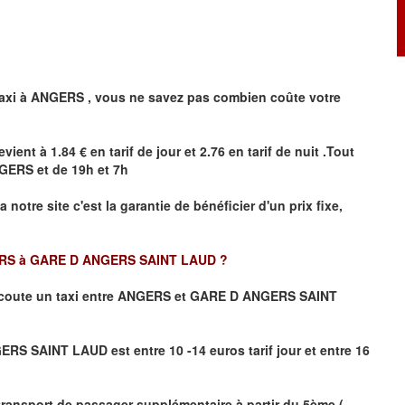
axi à
ANGERS
,
vous ne savez pas combien
coûte
votre
evient à 1.84 € en tarif de jour et 2.76 en tarif de nuit .Tout
GERS
et de 19h et 7h
ia notre site
c'est la garantie de bénéficier
d'un prix fixe,
S à GARE D ANGERS SAINT LAUD ?
coute un taxi
entre ANGERS et GARE D ANGERS SAINT
S SAINT LAUD est entre 10 -14 euros tarif jour et entre 16
transport de passager supplémentaire à partir du 5ème (