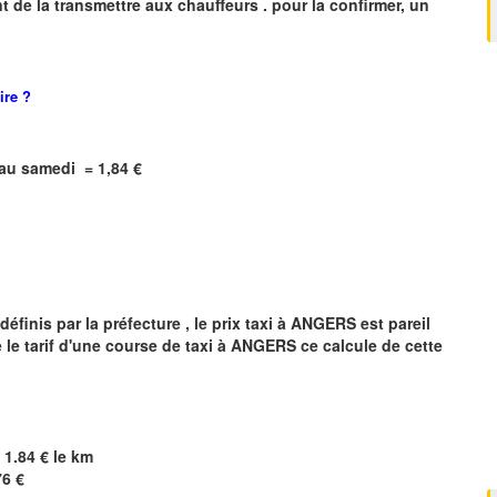
 de la transmettre aux chauffeurs . pour la confirmer, un
ire
?
i au samedi = 1,84 €
finis par la préfecture , le prix taxi à
ANGERS
est pareil
 le tarif d'une course de taxi à
ANGERS
ce calcule de cette
 1.84 € le km
76 €