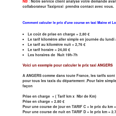
NB
:
Notre service client analyse votre demande avant
collaborateur Taxiproxi prendra contact avec vous.
Comment calculer le prix d'une course en taxi
Maine et Lo
Le coût de prise en charge = 2,80 €
Le
tarif kilomètre aller simple en journée du lund
Le
tarif au kilomètre nuit = 2,76 €
Le
tarif horaire = 24,00 €
Les horaires de Nuit 19h-7h
Voici un exemple pour calculer le prix taxi
ANGERS
A
ANGERS
comme dans toute France, les tarifs sont dé
pour tous les taxis du département .Pour faire simple
façon
Prise en charge + ( Tarif km x Nbr de Km)
Prise en charge = 2.80 €
Pour une course de jour en TARIF C = le prix du km =
Pour une course de nuit en TARIF D = le prix km = 2.