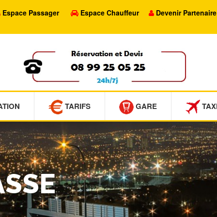
Espace Passager
Espace Chauffeur
Devenir Partenaire
ATION
TARIFS
GARE
TAX
ASSE