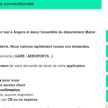
s conventionnés
 en taxi à Angers et dans l’ensemble du département Maine
 devis. Nous traitons rapidement toutes vos demandes.
acements
( GARE / AEROPORTS ..)
nément
de votre demande de devis via notre
application
x
pour vous
re
service client
confirmation
is, aucune majoration
r par
CB ou en espèces