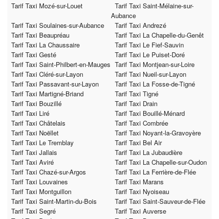
Tarif Taxi Mozé-sur-Louet
Tarif Taxi Saint-Mélaine-sur-
Aubance
Tarif Taxi Soulaines-sur-Aubance
Tarif Taxi Andrezé
Tarif Taxi Beaupréau
Tarif Taxi La Chapelle-du-Genêt
Tarif Taxi La Chaussaire
Tarif Taxi Le Fief-Sauvin
Tarif Taxi Gesté
Tarif Taxi Le Puiset-Doré
Tarif Taxi Saint-Philbert-en-Mauges
Tarif Taxi Montjean-sur-Loire
Tarif Taxi Cléré-sur-Layon
Tarif Taxi Nueil-sur-Layon
Tarif Taxi Passavant-sur-Layon
Tarif Taxi La Fosse-de-Tigné
Tarif Taxi Martigné-Briand
Tarif Taxi Tigné
Tarif Taxi Bouzillé
Tarif Taxi Drain
Tarif Taxi Liré
Tarif Taxi Bouillé-Ménard
Tarif Taxi Châtelais
Tarif Taxi Combrée
Tarif Taxi Noëllet
Tarif Taxi Noyant-la-Gravoyère
Tarif Taxi Le Tremblay
Tarif Taxi Bel Air
Tarif Taxi Jallais
Tarif Taxi La Jubaudière
Tarif Taxi Aviré
Tarif Taxi La Chapelle-sur-Oudon
Tarif Taxi Chazé-sur-Argos
Tarif Taxi La Ferrière-de-Flée
Tarif Taxi Louvaines
Tarif Taxi Marans
Tarif Taxi Montguillon
Tarif Taxi Nyoiseau
Tarif Taxi Saint-Martin-du-Bois
Tarif Taxi Saint-Sauveur-de-Flée
Tarif Taxi Segré
Tarif Taxi Auverse