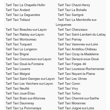
Tarif Taxi La Chapelle-Hullin
Tarif Taxi Chazé-Henry
Tarif Taxi Andard
Tarif Taxi La Bohalle
Tarif Taxi La Daguenière
Tarif Taxi Sarrigné
Tarif Taxi Trélazé
Tarif Taxi La Membrolle-sur-
Longuenee
Tarif Taxi Beaulieu-sur-Layon
Tarif Taxi Chanzeaux
Tarif Taxi Rablay-sur-Layon
Tarif Taxi Saint-Lambert-du-Lattay
Tarif Taxi Montsoreau
Tarif Taxi Parnay
Tarif Taxi Turquant
Tarif Taxi Varennes-sur-Loire
Tarif Taxi Le Longeron
Tarif Taxi Ambillou-Château
Tarif Taxi Brigné
Tarif Taxi Cizay-la-Madeleine
Tarif Taxi Concourson-sur-Layon
Tarif Taxi Denezé-sous-Doué
Tarif Taxi Doué-la-Fontaine
Tarif Taxi Forges 49
Tarif Taxi Louerre
Tarif Taxi Louresse-Rochemenier
Tarif Taxi Meigné
Tarif Taxi Noyant-la-Plaine
Tarif Taxi Saint-Georges-sur-Layon
Tarif Taxi Les Ulmes
Tarif Taxi Les Verchers-sur-Layon
Tarif Taxi Coron
Tarif Taxi Neuillé
Tarif Taxi Vivy
Tarif Taxi Joué-Étiau
Tarif Taxi Torfou
Tarif Taxi Brain-sur-Allonnes
Tarif Taxi Chemiré-sur-Sarthe
Tarif Taxi Daumeray
Tarif Taxi Morannes
Tarif Taxi La Pommeraye
Tarif Taxi Juigné-sur-Loire