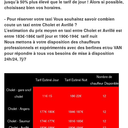
jusqu’à 50% plus élevé que le tarif de jour ! Alors si possible,
choisissez bien vos horaires.
- Pour réserver votre taxi Vous souhaitez savoir
combien
coute un taxi entre Cholet et Avrillé
?
L’estimation du prix moyen en taxi entre Cholet et Avrillé est
entre 183€-186€ tarif jour et 190€-194€ tarif nuit
Nous mettons à votre disposition des chauffeurs
professionnels et expérimentés avec des berlines et/ou VAN
pour répondre à tous vos besoins de mise à disposition
24h/24, 7j/7
Nombre de
Tarif Estimé Jour
Tarif Estimé Nuit
chauffeur Disponible
Cholet - gare sncf
11€-15
18€-22€
12
cholet
Cholet - Angers
177€-180€
184€-187€
12
Cholet - Saumur
174€-177€
181€-185€
12
Cholet - Avrillé
183€-186€
190€-194€
12