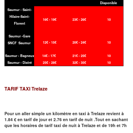
Disponible
Saumur - Saint-
Hilaire-Saint-
16€ - 19€
23€ - 26€
10
Florent
Saumur -Gare
12€ - 15€
20€ - 24€
10
SNCF Saumur
Saumur - Bagneux
14€ - 17€
21€ - 25€
10
Saumur - Distré
25€ - 28€
32€ - 35€
10
TARIF TAXI Trelaze
Pour un aller simple un kilomètre en taxi à
Trelaze
revient à
1.84 € en tarif de jour et 2.76 en tarif de nuit .Tout en sachant
que les horaires de tarif taxi de nuit à
Trelaze
et de 19h et 7h