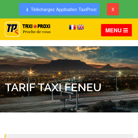
📱 Téléchargez Application TaxiProxi
X
MENU
TARIF TAXI FENEU