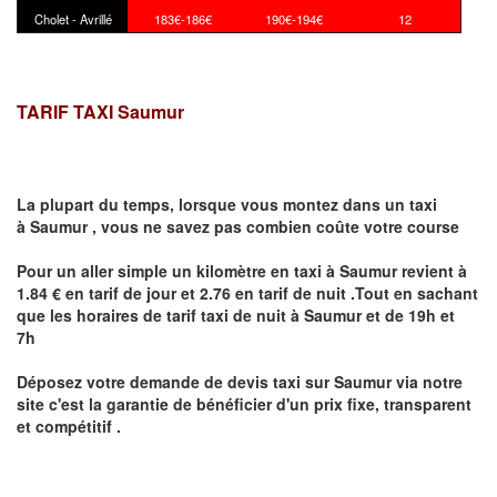
Cholet - Avrillé
183€-186€
190€-194€
12
TARIF TAXI Saumur
La plupart du temps, lorsque vous montez dans un taxi
à
Saumur
,
vous ne savez pas combien
coûte
votre course
Pour un aller simple un kilomètre en taxi à
Saumur
revient à
1.84 € en tarif de jour et 2.76 en tarif de nuit .Tout en sachant
que les horaires de tarif taxi de nuit à
Saumur
et de 19h et
7h
Déposez votre demande de devis taxi sur
Saumur
via notre
site
c'est la garantie de bénéficier
d'un prix fixe, transparent
et compétitif .