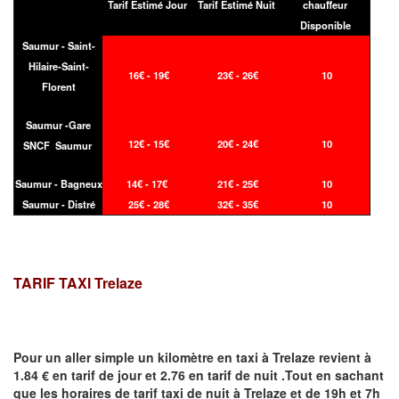
Tarif Estimé Jour
Tarif Estimé Nuit
chauffeur
Disponible
Saumur - Saint-
Hilaire-Saint-
16€ - 19€
23€ - 26€
10
Florent
Saumur -Gare
12€ - 15€
20€ - 24€
10
SNCF Saumur
Saumur - Bagneux
14€ - 17€
21€ - 25€
10
Saumur - Distré
25€ - 28€
32€ - 35€
10
TARIF TAXI Trelaze
Pour un aller simple un kilomètre en taxi à
Trelaze
revient à
1.84 € en tarif de jour et 2.76 en tarif de nuit .Tout en sachant
que les horaires de tarif taxi de nuit à
Trelaze
et de 19h et 7h