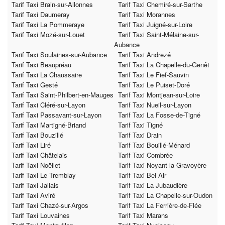
Tarif Taxi Brain-sur-Allonnes
Tarif Taxi Chemiré-sur-Sarthe
Tarif Taxi Daumeray
Tarif Taxi Morannes
Tarif Taxi La Pommeraye
Tarif Taxi Juigné-sur-Loire
Tarif Taxi Mozé-sur-Louet
Tarif Taxi Saint-Mélaine-sur-
Aubance
Tarif Taxi Soulaines-sur-Aubance
Tarif Taxi Andrezé
Tarif Taxi Beaupréau
Tarif Taxi La Chapelle-du-Genêt
Tarif Taxi La Chaussaire
Tarif Taxi Le Fief-Sauvin
Tarif Taxi Gesté
Tarif Taxi Le Puiset-Doré
Tarif Taxi Saint-Philbert-en-Mauges
Tarif Taxi Montjean-sur-Loire
Tarif Taxi Cléré-sur-Layon
Tarif Taxi Nueil-sur-Layon
Tarif Taxi Passavant-sur-Layon
Tarif Taxi La Fosse-de-Tigné
Tarif Taxi Martigné-Briand
Tarif Taxi Tigné
Tarif Taxi Bouzillé
Tarif Taxi Drain
Tarif Taxi Liré
Tarif Taxi Bouillé-Ménard
Tarif Taxi Châtelais
Tarif Taxi Combrée
Tarif Taxi Noëllet
Tarif Taxi Noyant-la-Gravoyère
Tarif Taxi Le Tremblay
Tarif Taxi Bel Air
Tarif Taxi Jallais
Tarif Taxi La Jubaudière
Tarif Taxi Aviré
Tarif Taxi La Chapelle-sur-Oudon
Tarif Taxi Chazé-sur-Argos
Tarif Taxi La Ferrière-de-Flée
Tarif Taxi Louvaines
Tarif Taxi Marans