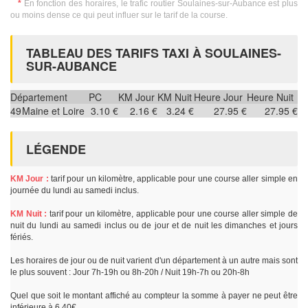
*
En fonction des horaires, le trafic routier Soulaines-sur-Aubance est plus
ou moins dense ce qui peut influer sur le tarif de la course.
TABLEAU DES TARIFS TAXI À SOULAINES-
SUR-AUBANCE
Département
PC
KM Jour
KM Nuit
Heure Jour
Heure Nuit
49
Maine et Loire
3.10 €
2.16 €
3.24 €
27.95 €
27.95 €
LÉGENDE
KM Jour :
tarif pour un kilomètre, applicable pour une course aller simple en
journée du lundi au samedi inclus.
KM Nuit :
tarif pour un kilomètre, applicable pour une course aller simple de
nuit du lundi au samedi inclus ou de jour et de nuit les dimanches et jours
fériés.
Les horaires de jour ou de nuit varient d'un département à un autre mais sont
le plus souvent : Jour 7h-19h ou 8h-20h / Nuit 19h-7h ou 20h-8h
Quel que soit le montant affiché au compteur la somme à payer ne peut être
inférieure à 6.40€