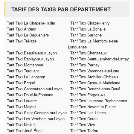
TARIF DES TAXIS PAR DÉPARTEMENT
Tarif Taxi La Chapelle-Hullin
Tarif Taxi Chazé-Henry
Tarif Taxi Andard
Tarif Taxi La Bohalle
Tarif Taxi La Daguenière
Tarif Taxi Sarrigné
Tarif Taxi Trélazé
Tarif Taxi La Membrolle-sur-
Longuenee
Tarif Taxi Beaulieu-sur-Layon
Tarif Taxi Chanzeaux
Tarif Taxi Rablay-sur-Layon
Tarif Taxi Saint-Lambert-du-Lattay
Tarif Taxi Montsoreau
Tarif Taxi Parnay
Tarif Taxi Turquant
Tarif Taxi Varennes-sur-Loire
Tarif Taxi Le Longeron
Tarif Taxi Ambillou-Château
Tarif Taxi Brigné
Tarif Taxi Cizay-la-Madeleine
Tarif Taxi Concourson-sur-Layon
Tarif Taxi Denezé-sous-Doué
Tarif Taxi Doué-la-Fontaine
Tarif Taxi Forges 49
Tarif Taxi Louerre
Tarif Taxi Louresse-Rochemenier
Tarif Taxi Meigné
Tarif Taxi Noyant-la-Plaine
Tarif Taxi Saint-Georges-sur-Layon
Tarif Taxi Les Ulmes
Tarif Taxi Les Verchers-sur-Layon
Tarif Taxi Coron
Tarif Taxi Neuillé
Tarif Taxi Vivy
Tarif Taxi Joué-Étiau
Tarif Taxi Torfou