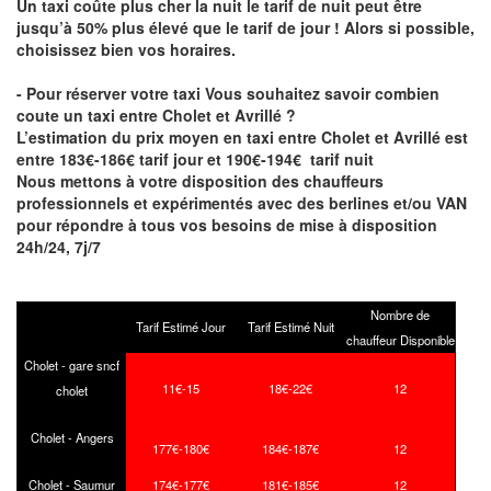
Un taxi coûte plus cher la nuit le tarif de nuit peut être
jusqu’à 50% plus élevé que le tarif de jour ! Alors si possible,
choisissez bien vos horaires.
- Pour réserver votre taxi Vous souhaitez savoir
combien
coute un taxi entre Cholet et Avrillé
?
L’estimation du prix moyen en taxi entre Cholet et Avrillé est
entre 183€-186€ tarif jour et 190€-194€ tarif nuit
Nous mettons à votre disposition des chauffeurs
professionnels et expérimentés avec des berlines et/ou VAN
pour répondre à tous vos besoins de mise à disposition
24h/24, 7j/7
Nombre de
Tarif Estimé Jour
Tarif Estimé Nuit
chauffeur Disponible
Cholet - gare sncf
11€-15
18€-22€
12
cholet
Cholet - Angers
177€-180€
184€-187€
12
Cholet - Saumur
174€-177€
181€-185€
12