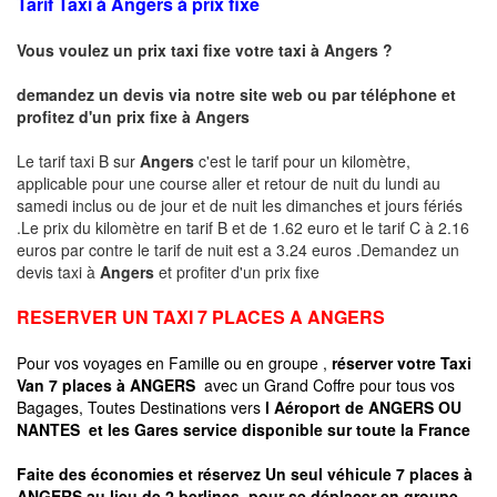
Tarif Taxi à Angers à prix fixe
Vous voulez un prix taxi fixe votre taxi à Angers ?
demandez un devis via notre site web ou par téléphone et
profitez d'un prix fixe à
Angers
Le tarif taxi B sur
Angers
c'est le tarif pour un kilomètre,
applicable pour une course aller et retour de nuit du lundi au
samedi inclus ou de jour et de nuit les dimanches et jours fériés
.Le prix du kilomètre en tarif B et de 1.62 euro et le tarif C à 2.16
euros par contre le tarif de nuit est a 3.24 euros .Demandez un
devis taxi à
Angers
et profiter d'un prix fixe
RESERVER UN TAXI 7 PLACES A ANGERS
Pour vos voyages en Famille ou en groupe ,
réserver votre Taxi
Van 7 places à ANGERS
avec un Grand Coffre pour tous vos
Bagages, Toutes Destinations vers
l Aéroport de ANGERS OU
NANTES
et les Gares service disponible sur toute la France
Faite des économies et réservez Un seul véhicule 7 places à
ANGERS au lieu de 2 berlines pour se déplacer en groupe,