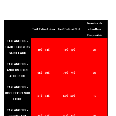
Nombre de
Tarif Estimé Jour
Tarif Estimé Nuit
chauffeur
Disponible
TAXI ANGERS -
GARE D ANGERS
10€ - 14€
16€ - 19€
21
SAINT LAUD
TAXI ANGERS -
ANGERS LOIRE
65€ - 69€
71€ - 74€
26
AEROPORT
TAXI ANGERS -
ROCHEFORT SUR
51€ - 54€
57€ - 59€
19
LOIRE
TAXI ANGERS -
34€ - 37€
40€ - 43€
25