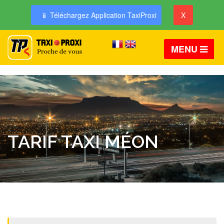
📱 Téléchargez Application TaxiProxi
X
MENU
TARIF TAXI MÉON