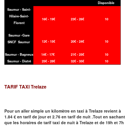
Disponible
Saumur - Saint-
Hilaire-Saint-
16€ - 19€
23€ - 26€
10
Florent
Saumur -Gare
12€ - 15€
20€ - 24€
10
SNCF Saumur
Saumur - Bagneux
14€ - 17€
21€ - 25€
10
Saumur - Distré
25€ - 28€
32€ - 35€
10
TARIF TAXI Trelaze
Pour un aller simple un kilomètre en taxi à
Trelaze
revient à
1.84 € en tarif de jour et 2.76 en tarif de nuit .Tout en sachant
que les horaires de tarif taxi de nuit à
Trelaze
et de 19h et 7h