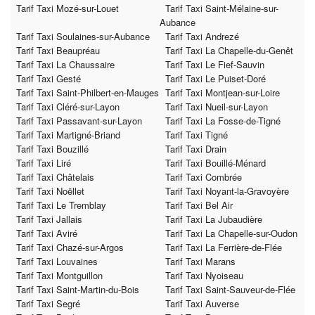
Tarif Taxi Mozé-sur-Louet
Tarif Taxi Saint-Mélaine-sur-
Aubance
Tarif Taxi Soulaines-sur-Aubance
Tarif Taxi Andrezé
Tarif Taxi Beaupréau
Tarif Taxi La Chapelle-du-Genêt
Tarif Taxi La Chaussaire
Tarif Taxi Le Fief-Sauvin
Tarif Taxi Gesté
Tarif Taxi Le Puiset-Doré
Tarif Taxi Saint-Philbert-en-Mauges
Tarif Taxi Montjean-sur-Loire
Tarif Taxi Cléré-sur-Layon
Tarif Taxi Nueil-sur-Layon
Tarif Taxi Passavant-sur-Layon
Tarif Taxi La Fosse-de-Tigné
Tarif Taxi Martigné-Briand
Tarif Taxi Tigné
Tarif Taxi Bouzillé
Tarif Taxi Drain
Tarif Taxi Liré
Tarif Taxi Bouillé-Ménard
Tarif Taxi Châtelais
Tarif Taxi Combrée
Tarif Taxi Noëllet
Tarif Taxi Noyant-la-Gravoyère
Tarif Taxi Le Tremblay
Tarif Taxi Bel Air
Tarif Taxi Jallais
Tarif Taxi La Jubaudière
Tarif Taxi Aviré
Tarif Taxi La Chapelle-sur-Oudon
Tarif Taxi Chazé-sur-Argos
Tarif Taxi La Ferrière-de-Flée
Tarif Taxi Louvaines
Tarif Taxi Marans
Tarif Taxi Montguillon
Tarif Taxi Nyoiseau
Tarif Taxi Saint-Martin-du-Bois
Tarif Taxi Saint-Sauveur-de-Flée
Tarif Taxi Segré
Tarif Taxi Auverse