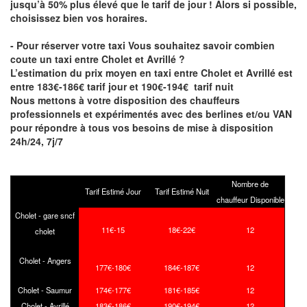
jusqu’à 50% plus élevé que le tarif de jour ! Alors si possible,
choisissez bien vos horaires.
- Pour réserver votre taxi Vous souhaitez savoir
combien
coute un taxi entre Cholet et Avrillé
?
L’estimation du prix moyen en taxi entre Cholet et Avrillé est
entre 183€-186€ tarif jour et 190€-194€ tarif nuit
Nous mettons à votre disposition des chauffeurs
professionnels et expérimentés avec des berlines et/ou VAN
pour répondre à tous vos besoins de mise à disposition
24h/24, 7j/7
Nombre de
Tarif Estimé Jour
Tarif Estimé Nuit
chauffeur Disponible
Cholet - gare sncf
11€-15
18€-22€
12
cholet
Cholet - Angers
177€-180€
184€-187€
12
Cholet - Saumur
174€-177€
181€-185€
12
Cholet - Avrillé
183€-186€
190€-194€
12