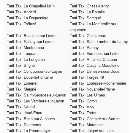
Tarif Taxi La Chapelle-Hullin
Tarif Taxi Chazé-Henry
Tarif Taxi Andard
Tarif Taxi La Bohalle
Tarif Taxi La Daguenière
Tarif Taxi Sarrigné
Tarif Taxi Trélazé
Tarif Taxi La Membrolle-sur-
Longuenee
Tarif Taxi Beaulieu-sur-Layon
Tarif Taxi Chanzeaux
Tarif Taxi Rablay-sur-Layon
Tarif Taxi Saint-Lambert-du-Lattay
Tarif Taxi Montsoreau
Tarif Taxi Parnay
Tarif Taxi Turquant
Tarif Taxi Varennes-sur-Loire
Tarif Taxi Le Longeron
Tarif Taxi Ambillou-Château
Tarif Taxi Brigné
Tarif Taxi Cizay-la-Madeleine
Tarif Taxi Concourson-sur-Layon
Tarif Taxi Denezé-sous-Doué
Tarif Taxi Doué-la-Fontaine
Tarif Taxi Forges 49
Tarif Taxi Louerre
Tarif Taxi Louresse-Rochemenier
Tarif Taxi Meigné
Tarif Taxi Noyant-la-Plaine
Tarif Taxi Saint-Georges-sur-Layon
Tarif Taxi Les Ulmes
Tarif Taxi Les Verchers-sur-Layon
Tarif Taxi Coron
Tarif Taxi Neuillé
Tarif Taxi Vivy
Tarif Taxi Joué-Étiau
Tarif Taxi Torfou
Tarif Taxi Brain-sur-Allonnes
Tarif Taxi Chemiré-sur-Sarthe
Tarif Taxi Daumeray
Tarif Taxi Morannes
Tarif Taxi La Pommeraye
Tarif Taxi Juigné-sur-Loire