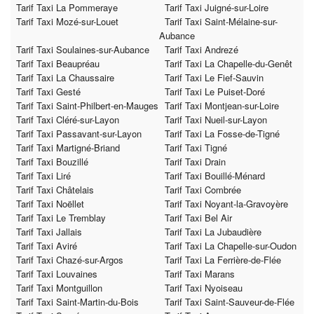
Tarif Taxi La Pommeraye
Tarif Taxi Juigné-sur-Loire
Tarif Taxi Mozé-sur-Louet
Tarif Taxi Saint-Mélaine-sur-
Aubance
Tarif Taxi Soulaines-sur-Aubance
Tarif Taxi Andrezé
Tarif Taxi Beaupréau
Tarif Taxi La Chapelle-du-Genêt
Tarif Taxi La Chaussaire
Tarif Taxi Le Fief-Sauvin
Tarif Taxi Gesté
Tarif Taxi Le Puiset-Doré
Tarif Taxi Saint-Philbert-en-Mauges
Tarif Taxi Montjean-sur-Loire
Tarif Taxi Cléré-sur-Layon
Tarif Taxi Nueil-sur-Layon
Tarif Taxi Passavant-sur-Layon
Tarif Taxi La Fosse-de-Tigné
Tarif Taxi Martigné-Briand
Tarif Taxi Tigné
Tarif Taxi Bouzillé
Tarif Taxi Drain
Tarif Taxi Liré
Tarif Taxi Bouillé-Ménard
Tarif Taxi Châtelais
Tarif Taxi Combrée
Tarif Taxi Noëllet
Tarif Taxi Noyant-la-Gravoyère
Tarif Taxi Le Tremblay
Tarif Taxi Bel Air
Tarif Taxi Jallais
Tarif Taxi La Jubaudière
Tarif Taxi Aviré
Tarif Taxi La Chapelle-sur-Oudon
Tarif Taxi Chazé-sur-Argos
Tarif Taxi La Ferrière-de-Flée
Tarif Taxi Louvaines
Tarif Taxi Marans
Tarif Taxi Montguillon
Tarif Taxi Nyoiseau
Tarif Taxi Saint-Martin-du-Bois
Tarif Taxi Saint-Sauveur-de-Flée