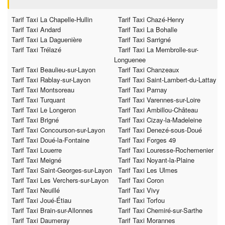
Tarif Taxi La Chapelle-Hullin
Tarif Taxi Chazé-Henry
Tarif Taxi Andard
Tarif Taxi La Bohalle
Tarif Taxi La Daguenière
Tarif Taxi Sarrigné
Tarif Taxi Trélazé
Tarif Taxi La Membrolle-sur-
Longuenee
Tarif Taxi Beaulieu-sur-Layon
Tarif Taxi Chanzeaux
Tarif Taxi Rablay-sur-Layon
Tarif Taxi Saint-Lambert-du-Lattay
Tarif Taxi Montsoreau
Tarif Taxi Parnay
Tarif Taxi Turquant
Tarif Taxi Varennes-sur-Loire
Tarif Taxi Le Longeron
Tarif Taxi Ambillou-Château
Tarif Taxi Brigné
Tarif Taxi Cizay-la-Madeleine
Tarif Taxi Concourson-sur-Layon
Tarif Taxi Denezé-sous-Doué
Tarif Taxi Doué-la-Fontaine
Tarif Taxi Forges 49
Tarif Taxi Louerre
Tarif Taxi Louresse-Rochemenier
Tarif Taxi Meigné
Tarif Taxi Noyant-la-Plaine
Tarif Taxi Saint-Georges-sur-Layon
Tarif Taxi Les Ulmes
Tarif Taxi Les Verchers-sur-Layon
Tarif Taxi Coron
Tarif Taxi Neuillé
Tarif Taxi Vivy
Tarif Taxi Joué-Étiau
Tarif Taxi Torfou
Tarif Taxi Brain-sur-Allonnes
Tarif Taxi Chemiré-sur-Sarthe
Tarif Taxi Daumeray
Tarif Taxi Morannes