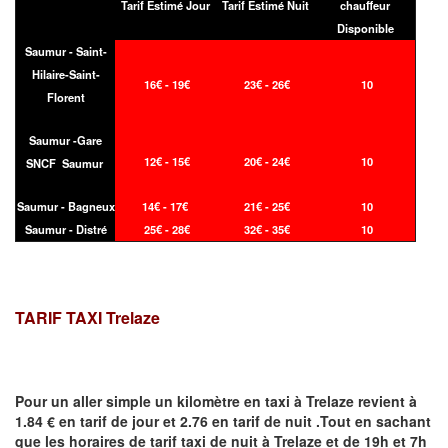
Tarif Estimé Jour
Tarif Estimé Nuit
chauffeur
Disponible
Saumur - Saint-
Hilaire-Saint-
16€ - 19€
23€ - 26€
10
Florent
Saumur -Gare
12€ - 15€
20€ - 24€
10
SNCF Saumur
Saumur - Bagneux
14€ - 17€
21€ - 25€
10
Saumur - Distré
25€ - 28€
32€ - 35€
10
TARIF TAXI Trelaze
Pour un aller simple un kilomètre en taxi à
Trelaze
revient à
1.84 € en tarif de jour et 2.76 en tarif de nuit .Tout en sachant
que les horaires de tarif taxi de nuit à
Trelaze
et de 19h et 7h