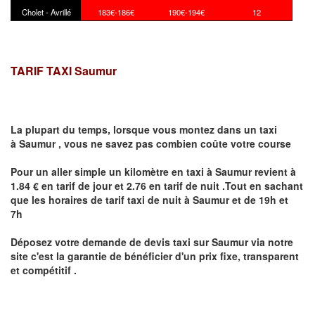
Cholet - Avrillé
183€-186€
190€-194€
12
TARIF TAXI Saumur
La plupart du temps, lorsque vous montez dans un taxi
à
Saumur
,
vous ne savez pas combien
coûte
votre course
Pour un aller simple un kilomètre en taxi à
Saumur
revient à
1.84 € en tarif de jour et 2.76 en tarif de nuit .Tout en sachant
que les horaires de tarif taxi de nuit à
Saumur
et de 19h et
7h
Déposez votre demande de devis taxi sur
Saumur
via notre
site
c'est la garantie de bénéficier
d'un prix fixe, transparent
et compétitif .