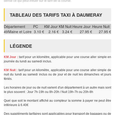
dense ce qui peut influer sur le tarif de la course.
TABLEAU DES TARIFS TAXI À DAUMERAY
Département
PC
KM Jour
KM Nuit
Heure Jour
Heure Nuit
49
Maine et Loire
3.10 €
2.16 €
3.24 €
27.95 €
27.95 €
LÉGENDE
KM Jour :
tarif pour un kilomètre, applicable pour une course aller simple en
journée du lundi au samedi inclus.
KM Nuit :
tarif pour un kilomètre, applicable pour une course aller simple de
nuit du lundi au samedi inclus ou de jour et de nuit les dimanches et jours
fériés.
Les horaires de jour ou de nuit varient d'un département à un autre mais sont
le plus souvent : Jour 7h-19h ou 8h-20h / Nuit 19h-7h ou 20h-8h
Quel que soit le montant affiché au compteur la somme à payer ne peut être
inférieure à 6.40€
Des suppléments tarifaires sont applicables pour transport de bagages ou de