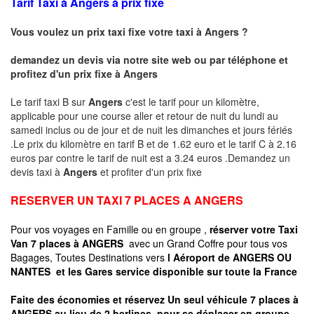
Tarif Taxi à Angers à prix fixe
Vous voulez un prix taxi fixe votre taxi à Angers ?
demandez un devis via notre site web ou par téléphone et
profitez d'un prix fixe à
Angers
Le tarif taxi B sur
Angers
c'est le tarif pour un kilomètre,
applicable pour une course aller et retour de nuit du lundi au
samedi inclus ou de jour et de nuit les dimanches et jours fériés
.Le prix du kilomètre en tarif B et de 1.62 euro et le tarif C à 2.16
euros par contre le tarif de nuit est a 3.24 euros .Demandez un
devis taxi à
Angers
et profiter d'un prix fixe
RESERVER UN TAXI 7 PLACES A ANGERS
Pour vos voyages en Famille ou en groupe ,
réserver votre Taxi
Van 7 places à ANGERS
avec un Grand Coffre pour tous vos
Bagages, Toutes Destinations vers
l Aéroport de ANGERS OU
NANTES
et les Gares service disponible sur toute la France
Faite des économies et réservez Un seul véhicule 7 places à
ANGERS au lieu de 2 berlines pour se déplacer en groupe,