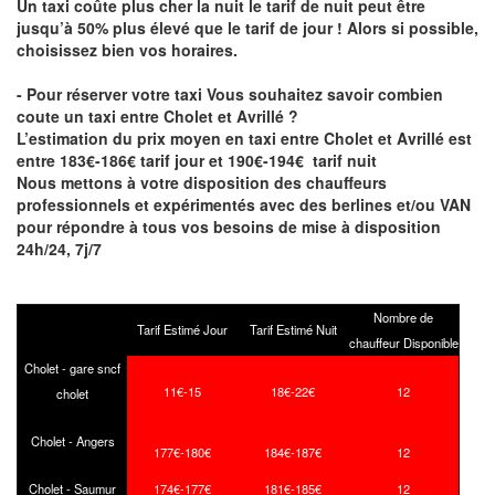
Un taxi coûte plus cher la nuit le tarif de nuit peut être
jusqu’à 50% plus élevé que le tarif de jour ! Alors si possible,
choisissez bien vos horaires.
- Pour réserver votre taxi Vous souhaitez savoir
combien
coute un taxi entre Cholet et Avrillé
?
L’estimation du prix moyen en taxi entre Cholet et Avrillé est
entre 183€-186€ tarif jour et 190€-194€ tarif nuit
Nous mettons à votre disposition des chauffeurs
professionnels et expérimentés avec des berlines et/ou VAN
pour répondre à tous vos besoins de mise à disposition
24h/24, 7j/7
Nombre de
Tarif Estimé Jour
Tarif Estimé Nuit
chauffeur Disponible
Cholet - gare sncf
11€-15
18€-22€
12
cholet
Cholet - Angers
177€-180€
184€-187€
12
Cholet - Saumur
174€-177€
181€-185€
12