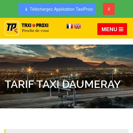
📱 Téléchargez Application TaxiProxi
X
MENU
TARIF TAXI DAUMERAY