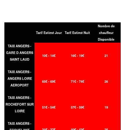
Nombre de
Tarif Estimé Jour
Tarif Estimé Nuit
chauffeur
Disponible
TAXI ANGERS -
GARE D ANGERS
10€ - 14€
16€ - 19€
21
SAINT LAUD
TAXI ANGERS -
ANGERS LOIRE
65€ - 69€
71€ - 74€
26
AEROPORT
TAXI ANGERS -
ROCHEFORT SUR
51€ - 54€
57€ - 59€
19
LOIRE
TAXI ANGERS -
34€ - 37€
40€ - 43€
25