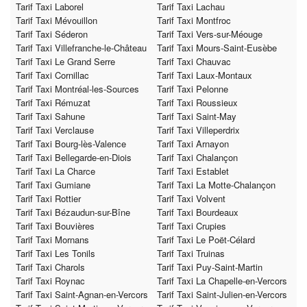
Tarif Taxi Laborel
Tarif Taxi Lachau
Tarif Taxi Mévouillon
Tarif Taxi Montfroc
Tarif Taxi Séderon
Tarif Taxi Vers-sur-Méouge
Tarif Taxi Villefranche-le-Château
Tarif Taxi Mours-Saint-Eusèbe
Tarif Taxi Le Grand Serre
Tarif Taxi Chauvac
Tarif Taxi Cornillac
Tarif Taxi Laux-Montaux
Tarif Taxi Montréal-les-Sources
Tarif Taxi Pelonne
Tarif Taxi Rémuzat
Tarif Taxi Roussieux
Tarif Taxi Sahune
Tarif Taxi Saint-May
Tarif Taxi Verclause
Tarif Taxi Villeperdrix
Tarif Taxi Bourg-lès-Valence
Tarif Taxi Arnayon
Tarif Taxi Bellegarde-en-Diois
Tarif Taxi Chalançon
Tarif Taxi La Charce
Tarif Taxi Establet
Tarif Taxi Gumiane
Tarif Taxi La Motte-Chalançon
Tarif Taxi Rottier
Tarif Taxi Volvent
Tarif Taxi Bézaudun-sur-Bîne
Tarif Taxi Bourdeaux
Tarif Taxi Bouvières
Tarif Taxi Crupies
Tarif Taxi Mornans
Tarif Taxi Le Poët-Célard
Tarif Taxi Les Tonils
Tarif Taxi Truinas
Tarif Taxi Charols
Tarif Taxi Puy-Saint-Martin
Tarif Taxi Roynac
Tarif Taxi La Chapelle-en-Vercors
Tarif Taxi Saint-Agnan-en-Vercors
Tarif Taxi Saint-Julien-en-Vercors