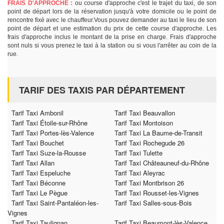
FRAIS D'APPROCHE :
ou course d'approche c'est le trajet du taxi, de son
point de départ lors de la réservation jusqu'à votre domicile ou le point de
rencontre fixé avec le chauffeur.Vous pouvez demander au taxi le lieu de son
point de départ et une estimation du prix de cette course d'approche. Les
frais d'approche inclus le montant de la prise en charge. Frais d'approche
sont nuls si vous prenez le taxi à la station ou si vous l'arrêter au coin de la
rue.
TARIF DES TAXIS PAR DÉPARTEMENT
Tarif Taxi Ambonil
Tarif Taxi Beauvallon
Tarif Taxi Étoile-sur-Rhône
Tarif Taxi Montoison
Tarif Taxi Portes-lès-Valence
Tarif Taxi La Baume-de-Transit
Tarif Taxi Bouchet
Tarif Taxi Rochegude 26
Tarif Taxi Suze-la-Rousse
Tarif Taxi Tulette
Tarif Taxi Allan
Tarif Taxi Châteauneuf-du-Rhône
Tarif Taxi Espeluche
Tarif Taxi Aleyrac
Tarif Taxi Béconne
Tarif Taxi Montbrison 26
Tarif Taxi Le Pègue
Tarif Taxi Rousset-les-Vignes
Tarif Taxi Saint-Pantaléon-les-
Tarif Taxi Salles-sous-Bois
Vignes
Tarif Taxi Taulignan
Tarif Taxi Beaumont-lès-Valence