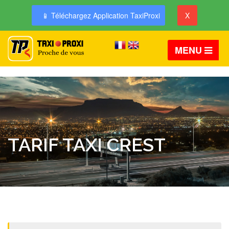
📱 Téléchargez Application TaxiProxi
X
MENU
TARIF TAXI CREST