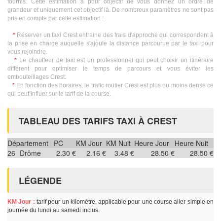
fournis. Cette estimation a pour objectif de vous donnez un ordre de
grandeur et uniquement cet objectif là. De nombreux paramètres ne sont pas
pris en compte par cette estimation :
*
Réserver un taxi Crest entraine des frais d'approche qui correspondent à
la prise en charge auquelle s'ajoute la distance parcourue par le taxi pour
vous rejoindre.
*
Le chauffeur de taxi est un professionnel qui peut choisir un itinéraire
différent pour optimiser le temps de parcours et vous éviter les
embouteillages Crest.
*
En fonction des horaires, le trafic routier Crest est plus ou moins dense ce
qui peut influer sur le tarif de la course.
TABLEAU DES TARIFS TAXI À CREST
Département
PC
KM Jour
KM Nuit
Heure Jour
Heure Nuit
26
Drôme
2.30 €
2.16 €
3.48 €
28.50 €
28.50 €
LÉGENDE
KM Jour :
tarif pour un kilomètre, applicable pour une course aller simple en
journée du lundi au samedi inclus.