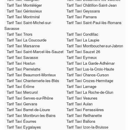
Tarif Taxi Montéléger
Tarif Taxi Châtillon-Saint-Jean
Tarif Taxi Génissieux
Tarif Taxi Geyssans
Tarif Taxi Montmiral
Tarif Taxi Parnans
Tarif Taxi Saint-Michel-sur-
Tarif Taxi Saint-Paul-lès-Romans
Savasse
Tarif Taxi Triors
Tarif Taxi Condillac
Tarif Taxi La Coucourde
Tarif Taxi La Laupie
Tarif Taxi Marsanne
Tarif Taxi Montboucher-sur-Jabron
Tarif Taxi Saint-Marcel-lès-Sauzet
Tarif Taxi Sauzet 26
Tarif Taxi Savasse
Tarif Taxi Eymeux
Tarif Taxi Hostun
Tarif Taxi La Garde-Adhémar
Tarif Taxi Pierrelatte
Tarif Taxi Lus-la-Croix-Haute
Tarif Taxi Beaumont-Monteux
Tarif Taxi Chanos-Curson
Tarif Taxi Chantemerle-les-Blés
Tarif Taxi Crozes-Hermitage
Tarif Taxi Érôme
Tarif Taxi Larnage
Tarif Taxi Mercurol
Tarif Taxi La Roche-de-Glun
Tarif Taxi Serves-sur-Rhône
Tarif Taxi Veaunes
Tarif Taxi Gervans
Tarif Taxi Aulan
Tarif Taxi Barret-de-Lioure
Tarif Taxi Ferrassières
Tarif Taxi Montbrun-les-Bains
Tarif Taxi Reilhanette
Tarif Taxi Éourres
Tarif Taxi Ballons
Tarif Taxi Eygalayes
Tarif Taxi Izon-la-Bruisse