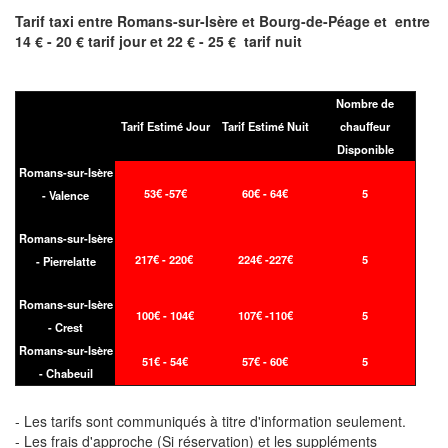
Tarif taxi entre
Romans-sur-Isère et Bourg-de-Péage et
entre
14 € - 20 € tarif jour et 22 € - 25 € tarif nuit
Nombre de
Tarif Estimé Jour
Tarif Estimé Nuit
chauffeur
Disponible
Romans-sur-Isère
53€ -57€
60€ - 64€
5
- Valence
Romans-sur-Isère
217€ - 220€
224€ -227€
5
- Pierrelatte
Romans-sur-Isère
100€ - 104€
107€ -110€
5
- Crest
Romans-sur-Isère
51€ - 54€
57€ - 60€
5
- Chabeuil
- Les tarifs sont communiqués à titre d'information seulement.
- Les frais d'approche (Si réservation) et les suppléments