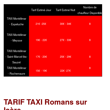
Nombre de
Tarif Estimé Jour
Tarif Estimé Nuit
chauffeur Disponible
TAXI Montélimar
21€ -25€
30€ - 34€
8
- Espeluche
TAXI Montélimar
19€ - 22€
27€ - 33€
8
- Meysse
TAXI Montélimar
- Saint-Marcel-lès-
17€ - 20€
25€ - 29€
8
Sauzet
TAXI Montélimar
8
15€ - 19€
22€ -27€
- Rochemaure
TARIF TAXI Romans sur
Isère