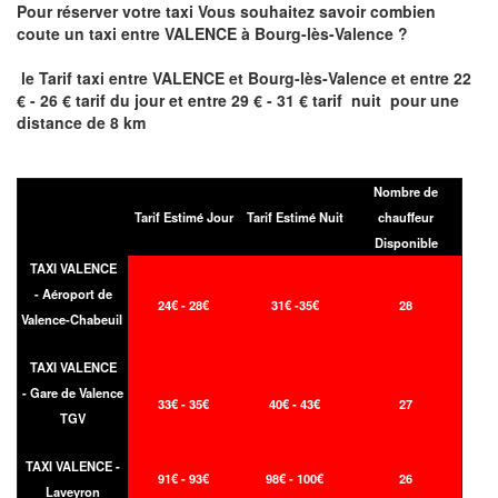
Pour réserver votre taxi Vous souhaitez savoir
combien
coute un taxi entre
VALENCE à Bourg-lès-Valence
?
le Tarif taxi entre
VALENCE et Bourg-lès-Valence et
entre 22
€ - 26 € tarif du jour et entre 29 € - 31 € tarif nuit pour une
distance de 8 km
Nombre de
Tarif Estimé Jour
Tarif Estimé Nuit
chauffeur
Disponible
TAXI VALENCE
- Aéroport de
24€ - 28€
31€ -35€
28
Valence-Chabeuil
TAXI VALENCE
- Gare de Valence
33€ - 35€
40€ - 43€
27
TGV
TAXI VALENCE -
91€ - 93€
98€ - 100€
26
Laveyron