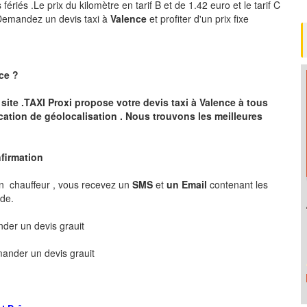
ériés .Le prix du kilomètre en tarif B et de 1.42 euro et le tarif C
 .Demandez un devis taxi à
Valence
et profiter d'un prix fixe
ce
?
 site .TAXI Proxi propose votre devis taxi à
Valence
à tous
cation de géolocalisation .
Nous trouvons les meilleures
nfirmation
n chauffeur , vous recevez un
SMS
et
un Email
contenant les
nde.
er un devis grauit
ander un devis grauit