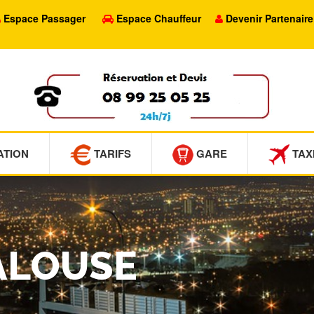
Espace Passager
Espace Chauffeur
Devenir Partenaire
ATION
TARIFS
GARE
TAX
VALOUSE