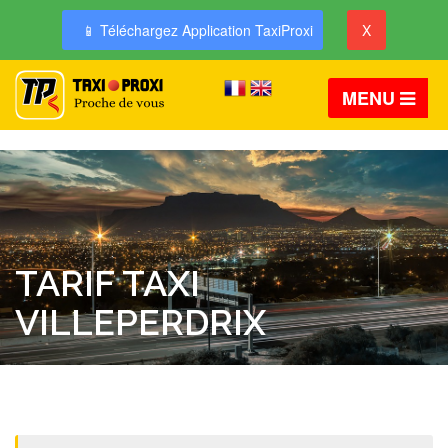
📱 Téléchargez Application TaxiProxi
X
MENU
TARIF TAXI
VILLEPERDRIX