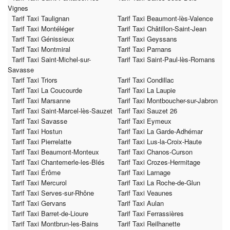
Vignes
Tarif Taxi Taulignan
Tarif Taxi Beaumont-lès-Valence
Tarif Taxi Montéléger
Tarif Taxi Châtillon-Saint-Jean
Tarif Taxi Génissieux
Tarif Taxi Geyssans
Tarif Taxi Montmiral
Tarif Taxi Parnans
Tarif Taxi Saint-Michel-sur-
Tarif Taxi Saint-Paul-lès-Romans
Savasse
Tarif Taxi Triors
Tarif Taxi Condillac
Tarif Taxi La Coucourde
Tarif Taxi La Laupie
Tarif Taxi Marsanne
Tarif Taxi Montboucher-sur-Jabron
Tarif Taxi Saint-Marcel-lès-Sauzet
Tarif Taxi Sauzet 26
Tarif Taxi Savasse
Tarif Taxi Eymeux
Tarif Taxi Hostun
Tarif Taxi La Garde-Adhémar
Tarif Taxi Pierrelatte
Tarif Taxi Lus-la-Croix-Haute
Tarif Taxi Beaumont-Monteux
Tarif Taxi Chanos-Curson
Tarif Taxi Chantemerle-les-Blés
Tarif Taxi Crozes-Hermitage
Tarif Taxi Érôme
Tarif Taxi Larnage
Tarif Taxi Mercurol
Tarif Taxi La Roche-de-Glun
Tarif Taxi Serves-sur-Rhône
Tarif Taxi Veaunes
Tarif Taxi Gervans
Tarif Taxi Aulan
Tarif Taxi Barret-de-Lioure
Tarif Taxi Ferrassières
Tarif Taxi Montbrun-les-Bains
Tarif Taxi Reilhanette