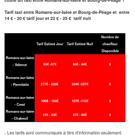
coute un taxi entre Romans-sur-Isère et
Bourg-de-Péage
?
Tarif taxi entre
Romans-sur-Isère et Bourg-de-Péage et
entre
14 € - 20 € tarif jour et 22 € - 25 € tarif nuit
Nombre de
Tarif Estimé Jour
Tarif Estimé Nuit
chauffeur
Disponible
Romans-sur-Isère
53€ -57€
60€ - 64€
5
- Valence
Romans-sur-Isère
217€ - 220€
224€ -227€
5
- Pierrelatte
Romans-sur-Isère
100€ - 104€
107€ -110€
5
- Crest
Romans-sur-Isère
51€ - 54€
57€ - 60€
5
- Chabeuil
- Les tarifs sont communiqués à titre d'information seulement.