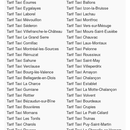
Tarif Taxi Éourres
Tarif Taxi Ballons
Tarif Taxi Eygalayes
Tarif Taxi Izon-la-Bruisse
Tarif Taxi Laborel
Tarif Taxi Lachau
Tarif Taxi Mévouillon
Tarif Taxi Montfroc
Tarif Taxi Séderon
Tarif Taxi Vers-sur-Méouge
Tarif Taxi Villefranche-le-Château
Tarif Taxi Mours-Saint-Eusèbe
Tarif Taxi Le Grand Serre
Tarif Taxi Chauvac
Tarif Taxi Cornillac
Tarif Taxi Laux-Montaux
Tarif Taxi Montréal-les-Sources
Tarif Taxi Pelonne
Tarif Taxi Rémuzat
Tarif Taxi Roussieux
Tarif Taxi Sahune
Tarif Taxi Saint-May
Tarif Taxi Verclause
Tarif Taxi Villeperdrix
Tarif Taxi Bourg-lès-Valence
Tarif Taxi Arnayon
Tarif Taxi Bellegarde-en-Diois
Tarif Taxi Chalançon
Tarif Taxi La Charce
Tarif Taxi Establet
Tarif Taxi Gumiane
Tarif Taxi La Motte-Chalançon
Tarif Taxi Rottier
Tarif Taxi Volvent
Tarif Taxi Bézaudun-sur-Bîne
Tarif Taxi Bourdeaux
Tarif Taxi Bouvières
Tarif Taxi Crupies
Tarif Taxi Mornans
Tarif Taxi Le Poët-Célard
Tarif Taxi Les Tonils
Tarif Taxi Truinas
Tarif Taxi Charols
Tarif Taxi Puy-Saint-Martin
Tarif Taxi Roynac
Tarif Taxi La Chapelle-en-Vercors