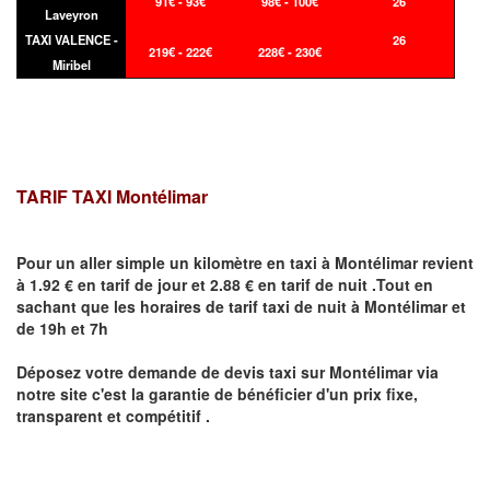
91€ - 93€
98€ - 100€
26
Laveyron
TAXI VALENCE -
26
219€ - 222€
228€ - 230€
Miribel
TARIF TAXI Montélimar
Pour un aller simple un kilomètre en taxi à
Montélimar
revient
à 1.92 € en tarif de jour et 2.88 € en tarif de nuit .Tout en
sachant que les horaires de tarif taxi de nuit à
Montélimar
et
de 19h et 7h
Déposez votre demande de devis taxi sur
Montélimar
via
notre site
c'est la garantie de bénéficier
d'un prix fixe,
transparent et compétitif .