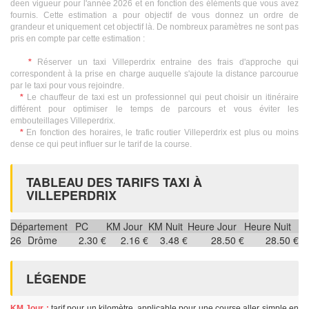
deen vigueur pour l'année 2026 et en fonction des éléments que vous avez
fournis. Cette estimation a pour objectif de vous donnez un ordre de
grandeur et uniquement cet objectif là. De nombreux paramètres ne sont pas
pris en compte par cette estimation :
*
Réserver un taxi Villeperdrix entraine des frais d'approche qui
correspondent à la prise en charge auquelle s'ajoute la distance parcourue
par le taxi pour vous rejoindre.
*
Le chauffeur de taxi est un professionnel qui peut choisir un itinéraire
différent pour optimiser le temps de parcours et vous éviter les
embouteillages Villeperdrix.
*
En fonction des horaires, le trafic routier Villeperdrix est plus ou moins
dense ce qui peut influer sur le tarif de la course.
TABLEAU DES TARIFS TAXI À
VILLEPERDRIX
Département
PC
KM Jour
KM Nuit
Heure Jour
Heure Nuit
26
Drôme
2.30 €
2.16 €
3.48 €
28.50 €
28.50 €
LÉGENDE
KM Jour :
tarif pour un kilomètre, applicable pour une course aller simple en