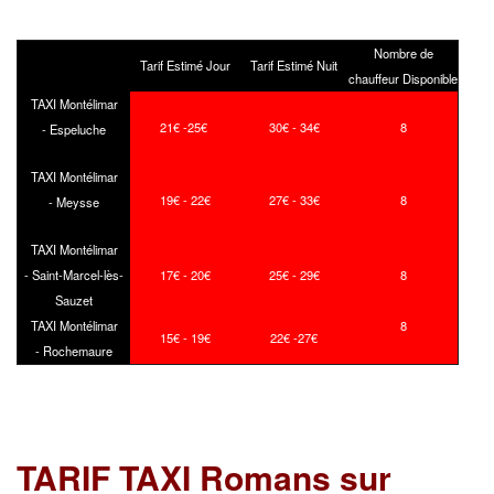
Nombre de
Tarif Estimé Jour
Tarif Estimé Nuit
chauffeur Disponible
TAXI Montélimar
21€ -25€
30€ - 34€
8
- Espeluche
TAXI Montélimar
19€ - 22€
27€ - 33€
8
- Meysse
TAXI Montélimar
- Saint-Marcel-lès-
17€ - 20€
25€ - 29€
8
Sauzet
TAXI Montélimar
8
15€ - 19€
22€ -27€
- Rochemaure
TARIF TAXI Romans sur