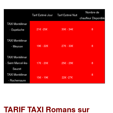
Nombre de
Tarif Estimé Jour
Tarif Estimé Nuit
chauffeur Disponible
TAXI Montélimar
21€ -25€
30€ - 34€
8
- Espeluche
TAXI Montélimar
19€ - 22€
27€ - 33€
8
- Meysse
TAXI Montélimar
- Saint-Marcel-lès-
17€ - 20€
25€ - 29€
8
Sauzet
TAXI Montélimar
8
15€ - 19€
22€ -27€
- Rochemaure
TARIF TAXI Romans sur