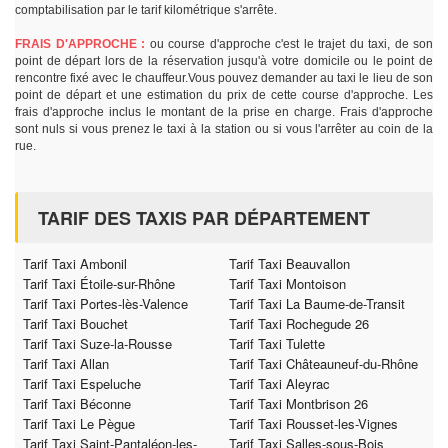
comptabilisation par le tarif kilométrique s'arrête.
FRAIS D'APPROCHE :
ou course d'approche c'est le trajet du taxi, de son
point de départ lors de la réservation jusqu'à votre domicile ou le point de
rencontre fixé avec le chauffeur.Vous pouvez demander au taxi le lieu de son
point de départ et une estimation du prix de cette course d'approche. Les
frais d'approche inclus le montant de la prise en charge. Frais d'approche
sont nuls si vous prenez le taxi à la station ou si vous l'arrêter au coin de la
rue.
TARIF DES TAXIS PAR DÉPARTEMENT
Tarif Taxi Ambonil
Tarif Taxi Beauvallon
Tarif Taxi Étoile-sur-Rhône
Tarif Taxi Montoison
Tarif Taxi Portes-lès-Valence
Tarif Taxi La Baume-de-Transit
Tarif Taxi Bouchet
Tarif Taxi Rochegude 26
Tarif Taxi Suze-la-Rousse
Tarif Taxi Tulette
Tarif Taxi Allan
Tarif Taxi Châteauneuf-du-Rhône
Tarif Taxi Espeluche
Tarif Taxi Aleyrac
Tarif Taxi Béconne
Tarif Taxi Montbrison 26
Tarif Taxi Le Pègue
Tarif Taxi Rousset-les-Vignes
Tarif Taxi Saint-Pantaléon-les-
Tarif Taxi Salles-sous-Bois