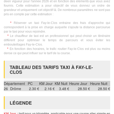
deen vigueur pour l'année 2026 et en fonction des éléments que vous avez
fournis. Cette estimation a pour objectif de vous donnez un ordre de
grandeur et uniquement cet objectif là. De nombreux paramètres ne sont pas
pris en compte par cette estimation :
*
Réserver un taxi Fay-le-Clos entraine des frais d'approche qui
correspondent à la prise en charge auquelle s'ajoute la distance parcourue
par le taxi pour vous rejoindre.
*
Le chauffeur de taxi est un professionnel qui peut choisir un itinéraire
différent pour optimiser le temps de parcours et vous éviter les
embouteillages Fay-le-Clos.
*
En fonction des horaires, le trafic routier Fay-le-Clos est plus ou moins
dense ce qui peut influer sur le tarif de la course.
TABLEAU DES TARIFS TAXI À FAY-LE-
CLOS
Département
PC
KM Jour
KM Nuit
Heure Jour
Heure Nuit
26
Drôme
2.30 €
2.16 €
3.48 €
28.50 €
28.50 €
LÉGENDE
KM Jour :
tarif pour un kilomètre, applicable pour une course aller simple en