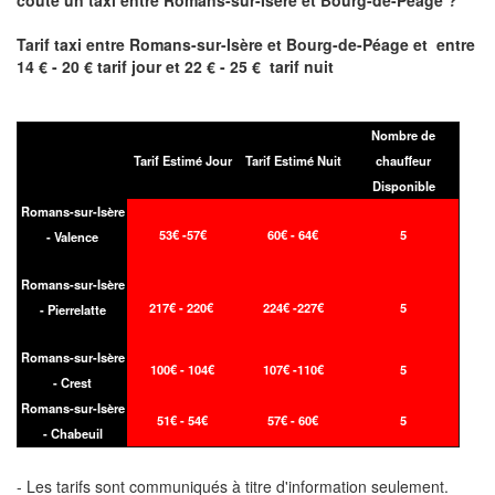
coute un taxi entre Romans-sur-Isère et
Bourg-de-Péage
?
Tarif taxi entre
Romans-sur-Isère et Bourg-de-Péage et
entre
14 € - 20 € tarif jour et 22 € - 25 € tarif nuit
Nombre de
Tarif Estimé Jour
Tarif Estimé Nuit
chauffeur
Disponible
Romans-sur-Isère
53€ -57€
60€ - 64€
5
- Valence
Romans-sur-Isère
217€ - 220€
224€ -227€
5
- Pierrelatte
Romans-sur-Isère
100€ - 104€
107€ -110€
5
- Crest
Romans-sur-Isère
51€ - 54€
57€ - 60€
5
- Chabeuil
- Les tarifs sont communiqués à titre d'information seulement.