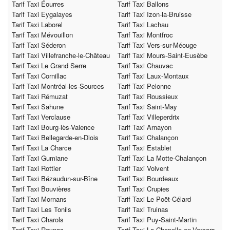
Tarif Taxi Éourres
Tarif Taxi Ballons
Tarif Taxi Eygalayes
Tarif Taxi Izon-la-Bruisse
Tarif Taxi Laborel
Tarif Taxi Lachau
Tarif Taxi Mévouillon
Tarif Taxi Montfroc
Tarif Taxi Séderon
Tarif Taxi Vers-sur-Méouge
Tarif Taxi Villefranche-le-Château
Tarif Taxi Mours-Saint-Eusèbe
Tarif Taxi Le Grand Serre
Tarif Taxi Chauvac
Tarif Taxi Cornillac
Tarif Taxi Laux-Montaux
Tarif Taxi Montréal-les-Sources
Tarif Taxi Pelonne
Tarif Taxi Rémuzat
Tarif Taxi Roussieux
Tarif Taxi Sahune
Tarif Taxi Saint-May
Tarif Taxi Verclause
Tarif Taxi Villeperdrix
Tarif Taxi Bourg-lès-Valence
Tarif Taxi Arnayon
Tarif Taxi Bellegarde-en-Diois
Tarif Taxi Chalançon
Tarif Taxi La Charce
Tarif Taxi Establet
Tarif Taxi Gumiane
Tarif Taxi La Motte-Chalançon
Tarif Taxi Rottier
Tarif Taxi Volvent
Tarif Taxi Bézaudun-sur-Bîne
Tarif Taxi Bourdeaux
Tarif Taxi Bouvières
Tarif Taxi Crupies
Tarif Taxi Mornans
Tarif Taxi Le Poët-Célard
Tarif Taxi Les Tonils
Tarif Taxi Truinas
Tarif Taxi Charols
Tarif Taxi Puy-Saint-Martin
Tarif Taxi Roynac
Tarif Taxi La Chapelle-en-Vercors