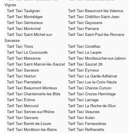
Vignes
Tarif Taxi Taulignan
Tarif Taxi Beaumont-lès-Valence
Tarif Taxi Montéléger
Tarif Taxi Châtillon-Saint-Jean
Tarif Taxi Génissieux
Tarif Taxi Geyssans
Tarif Taxi Montmiral
Tarif Taxi Parnans
Tarif Taxi Saint-Michel-sur-
Tarif Taxi Saint-Paul-lès-Romans
Savasse
Tarif Taxi Triors
Tarif Taxi Condillac
Tarif Taxi La Coucourde
Tarif Taxi La Laupie
Tarif Taxi Marsanne
Tarif Taxi Montboucher-sur-Jabron
Tarif Taxi Saint-Marcel-lès-Sauzet
Tarif Taxi Sauzet 26
Tarif Taxi Savasse
Tarif Taxi Eymeux
Tarif Taxi Hostun
Tarif Taxi La Garde-Adhémar
Tarif Taxi Pierrelatte
Tarif Taxi Lus-la-Croix-Haute
Tarif Taxi Beaumont-Monteux
Tarif Taxi Chanos-Curson
Tarif Taxi Chantemerle-les-Blés
Tarif Taxi Crozes-Hermitage
Tarif Taxi Érôme
Tarif Taxi Larnage
Tarif Taxi Mercurol
Tarif Taxi La Roche-de-Glun
Tarif Taxi Serves-sur-Rhône
Tarif Taxi Veaunes
Tarif Taxi Gervans
Tarif Taxi Aulan
Tarif Taxi Barret-de-Lioure
Tarif Taxi Ferrassières
Tarif Taxi Montbrun-les-Bains
Tarif Taxi Reilhanette