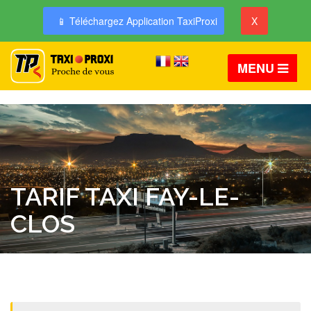
📱 Téléchargez Application TaxiProxi
X
MENU
TARIF TAXI FAY-LE-
CLOS