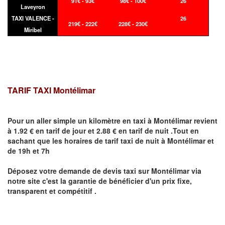
91€ - 93€
98€ - 100€
26
Laveyron
TAXI VALENCE -
26
219€ - 222€
228€ - 230€
Miribel
TARIF TAXI Montélimar
Pour un aller simple un kilomètre en taxi à
Montélimar
revient
à 1.92 € en tarif de jour et 2.88 € en tarif de nuit .Tout en
sachant que les horaires de tarif taxi de nuit à
Montélimar
et
de 19h et 7h
Déposez votre demande de devis taxi sur
Montélimar
via
notre site
c'est la garantie de bénéficier
d'un prix fixe,
transparent et compétitif .