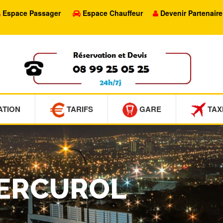
Espace Passager
Espace Chauffeur
Devenir Partenaire
ATION
TARIFS
GARE
TAX
MERCUROL