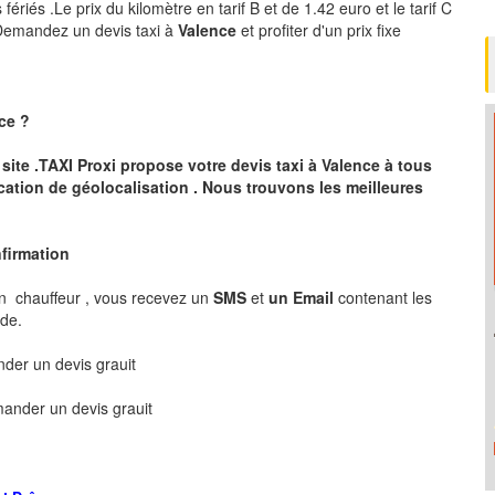
ériés .Le prix du kilomètre en tarif B et de 1.42 euro et le tarif C
 .Demandez un devis taxi à
Valence
et profiter d'un prix fixe
ce
?
 site .TAXI Proxi propose votre devis taxi à
Valence
à tous
cation de géolocalisation .
Nous trouvons les meilleures
nfirmation
n chauffeur , vous recevez un
SMS
et
un Email
contenant les
nde.
er un devis grauit
ander un devis grauit