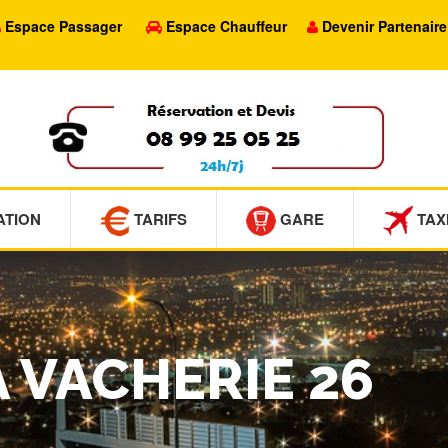
Espace Passager
Espace Chauffeur
Devenir Partenaire
ATION
TARIFS
GARE
TAX
A VACHERIE 26