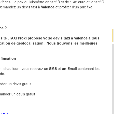
ériés .Le prix du kilomètre en tarif B et de 1.42 euro et le tarif C
 .Demandez un devis taxi à
Valence
et profiter d'un prix fixe
ce
?
 site .TAXI Proxi propose votre devis taxi à
Valence
à tous
cation de géolocalisation .
Nous trouvons les meilleures
nfirmation
n chauffeur , vous recevez un
SMS
et
un Email
contenant les
nde.
er un devis grauit
ander un devis grauit