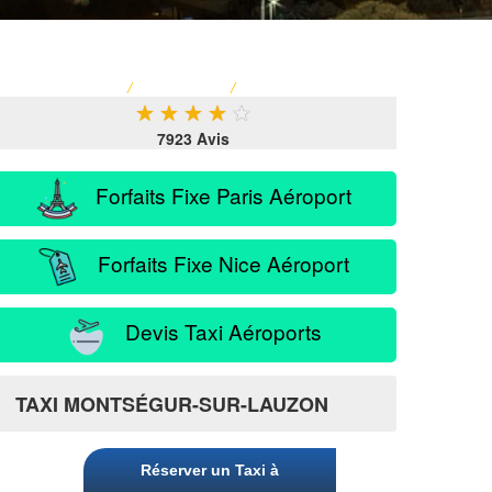
ACCUEIL
/
TARIF TAXI
/
SERVICE PASSAGER
★
★
★
★
★
7923 Avis
Forfaits Fixe Paris Aéroport
Forfaits Fixe Nice Aéroport
Devis Taxi Aéroports
zon
TAXI MONTSÉGUR-SUR-LAUZON
Réserver un Taxi à