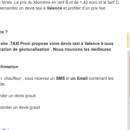
ériés .Le prix du kilomètre en tarif B et de 1.42 euro et le tarif C
 .Demandez un devis taxi à
Valence
et profiter d'un prix fixe
ce
?
 site .TAXI Proxi propose votre devis taxi à
Valence
à tous
cation de géolocalisation .
Nous trouvons les meilleures
nfirmation
n chauffeur , vous recevez un
SMS
et
un Email
contenant les
nde.
er un devis grauit
ander un devis grauit