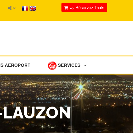
=> Réservez Taxis
IS AÉROPORT
SERVICES
R-LAUZON