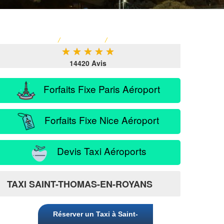
ACCUEIL
/
TARIF TAXI
/
SERVICE PASSAGER
★
★
★
★
★
14420 Avis
Forfaits Fixe Paris Aéroport
Forfaits Fixe Nice Aéroport
Devis Taxi Aéroports
Royans
TAXI SAINT-THOMAS-EN-ROYANS
Réserver un Taxi à Saint-