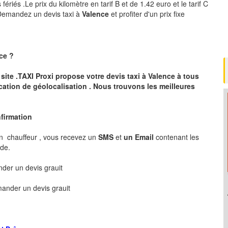
ériés .Le prix du kilomètre en tarif B et de 1.42 euro et le tarif C
 .Demandez un devis taxi à
Valence
et profiter d'un prix fixe
ce
?
 site .TAXI Proxi propose votre devis taxi à
Valence
à tous
cation de géolocalisation .
Nous trouvons les meilleures
nfirmation
n chauffeur , vous recevez un
SMS
et
un Email
contenant les
nde.
er un devis grauit
ander un devis grauit