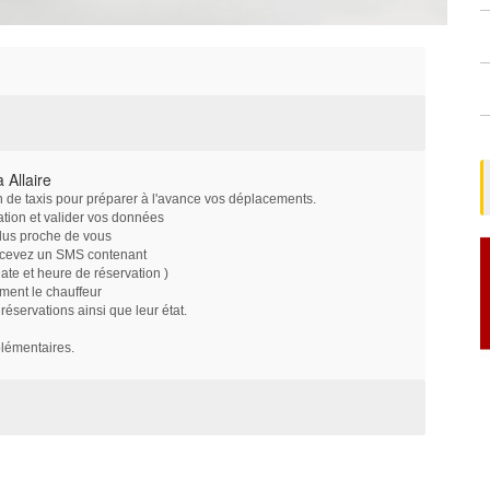
 Allaire
on de taxis pour préparer à l'avance vos déplacements.
ation et valider vos données
plus proche de vous
ecevez un SMS contenant
e et heure de réservation )
ment le chauffeur
servations ainsi que leur état.
plémentaires.