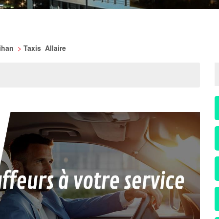
bihan
>
Taxis Allaire