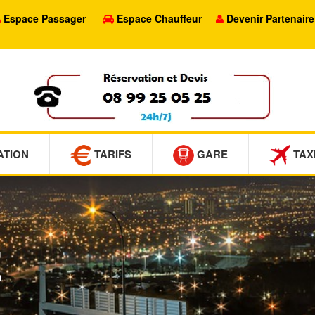
Espace Passager
Espace Chauffeur
Devenir Partenaire
ATION
TARIFS
GARE
TAX
E