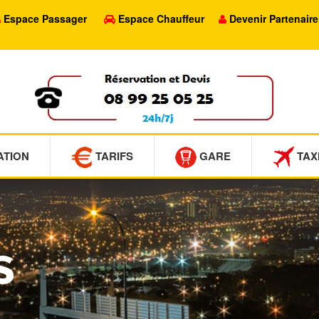
Espace Passager
Espace Chauffeur
Devenir Partenaire
ATION
TARIFS
GARE
TAX
S