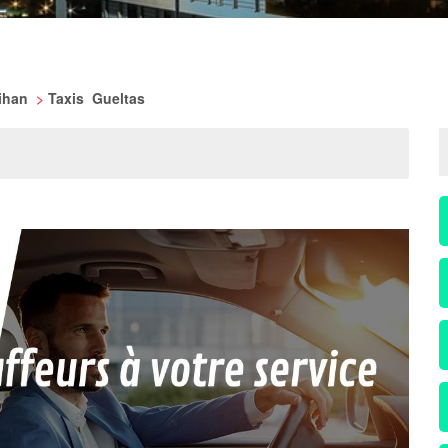
bihan
>
Taxis Gueltas