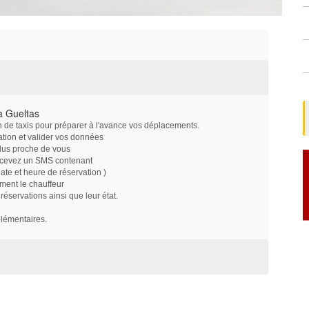
à Gueltas
on de taxis pour préparer à l'avance vos déplacements.
ation et valider vos données
plus proche de vous
ecevez un SMS contenant
e et heure de réservation )
ment le chauffeur
servations ainsi que leur état.
plémentaires.