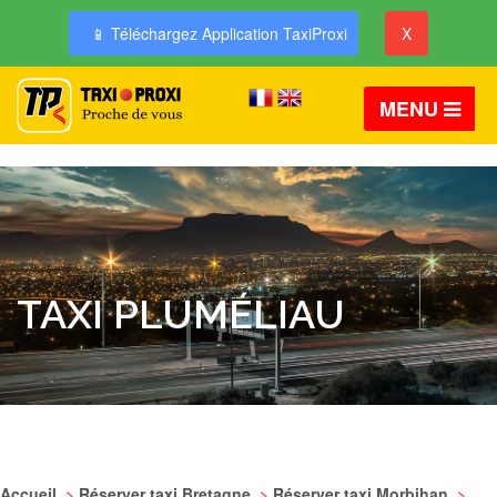
📱 Téléchargez Application TaxiProxi
X
MENU
TAXI PLUMÉLIAU
Accueil
>
Réserver taxi Bretagne
>
Réserver taxi Morbihan
>