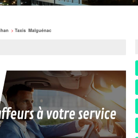
bihan
>
Taxis Malguénac