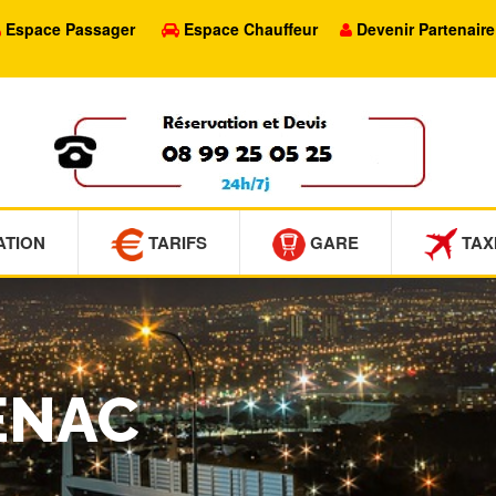
Espace Passager
Espace Chauffeur
Devenir Partenaire
ATION
TARIFS
GARE
TAX
ÉNAC