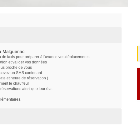
 à Malguénac
on de taxis pour préparer à l'avance vos déplacements.
ation et valider vos données
plus proche de vous
ecevez un SMS contenant
e et heure de réservation )
ment le chauffeur
servations ainsi que leur état.
plémentaires.