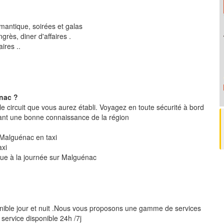
mantique, soirées et galas
rès, diner d'affaires .
ires ..
nac ?
le circuit que vous aurez établi. Voyagez en toute sécurité à bord
ant une bonne connaissance de la région
r Malguénac en taxi
axi
ique à la journée sur Malguénac
nible jour et nuit .Nous vous proposons une gamme de services
 service disponible 24h /7j