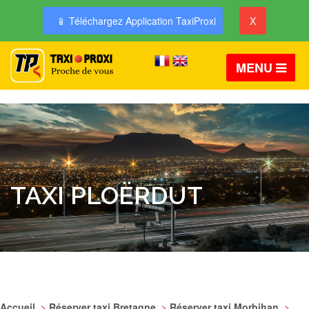
📱 Téléchargez Application TaxiProxi
X
MENU
TAXI PLOËRDUT
Accueil
>
Réserver taxi Bretagne
>
Réserver taxi Morbihan
>