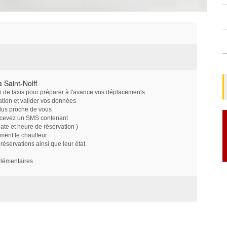
 Saint-Nolff
on de taxis pour préparer à l'avance vos déplacements.
ation et valider vos données
plus proche de vous
ecevez un SMS contenant
e et heure de réservation )
ment le chauffeur
servations ainsi que leur état.
plémentaires.