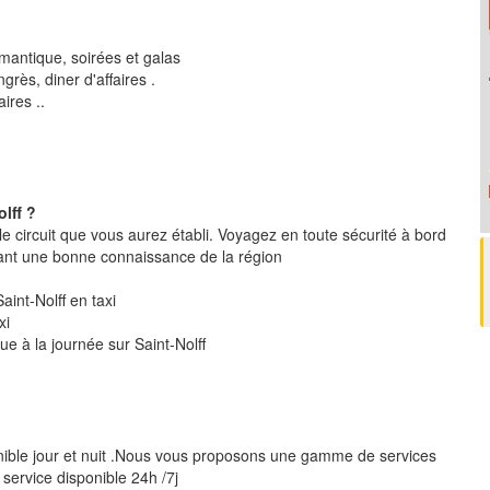
mantique, soirées et galas
rès, diner d'affaires .
ires ..
lff ?
le circuit que vous aurez établi. Voyagez en toute sécurité à bord
ant une bonne connaissance de la région
 Saint-Nolff en taxi
xi
ue à la journée sur Saint-Nolff
nible jour et nuit .Nous vous proposons une gamme de services
 service disponible 24h /7j