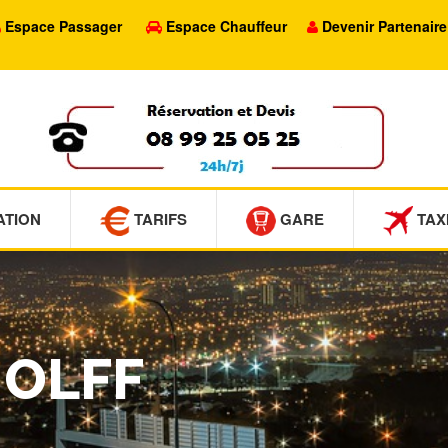
Espace Passager
Espace Chauffeur
Devenir Partenaire
ATION
TARIFS
GARE
TAX
NOLFF