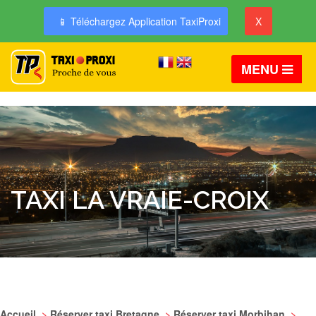
📱 Téléchargez Application TaxiProxi
X
MENU
TAXI LA VRAIE-CROIX
Accueil
>
Réserver taxi Bretagne
>
Réserver taxi Morbihan
>