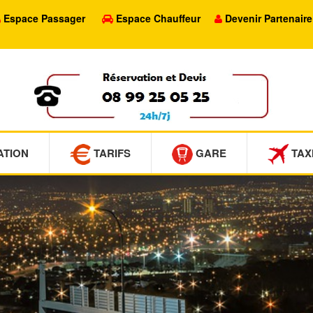
Espace Passager
Espace Chauffeur
Devenir Partenaire
ATION
TARIFS
GARE
TAX