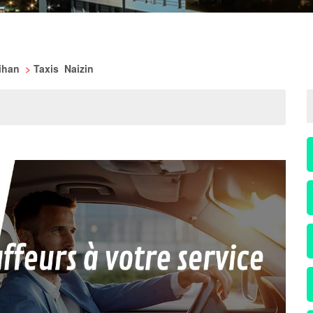
bihan
>
Taxis Naizin