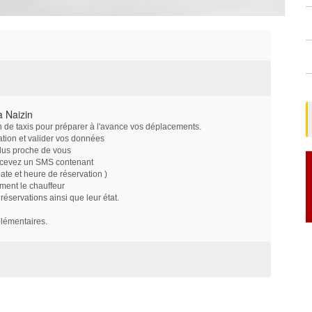
 Naizin
on de taxis pour préparer à l'avance vos déplacements.
ation et valider vos données
plus proche de vous
ecevez un SMS contenant
e et heure de réservation )
ment le chauffeur
servations ainsi que leur état.
plémentaires.