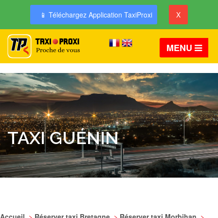
📱 Téléchargez Application TaxiProxi
X
MENU
TAXI GUÉNIN
Accueil
>
Réserver taxi Bretagne
>
Réserver taxi Morbihan
>