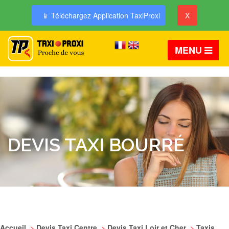
📱 Téléchargez Application TaxiProxi
X
MENU
DEVIS TAXI BOURRÉ
Accueil
>
Devis Taxi Centre
>
Devis Taxi Loir et Cher
>
Taxis