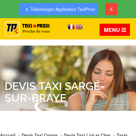
📱 Téléchargez Application TaxiProxi
X
MENU
DEVIS TAXI SARGÉ-
SUR-BRAYE
Accueil
>
Devis Taxi Centre
>
Devis Taxi Loir et Cher
>
Taxis