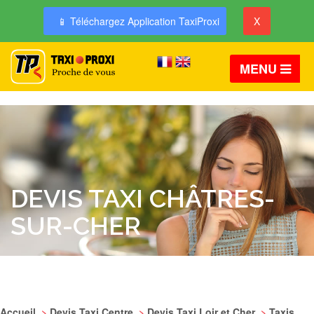
📱 Téléchargez Application TaxiProxi
X
MENU
DEVIS TAXI CHÂTRES-
SUR-CHER
Accueil
>
Devis Taxi Centre
>
Devis Taxi Loir et Cher
>
Taxis