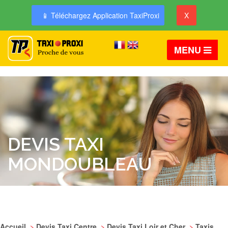
📱 Téléchargez Application TaxiProxi
X
MENU
DEVIS TAXI
MONDOUBLEAU
Accueil
>
Devis Taxi Centre
>
Devis Taxi Loir et Cher
>
Taxis