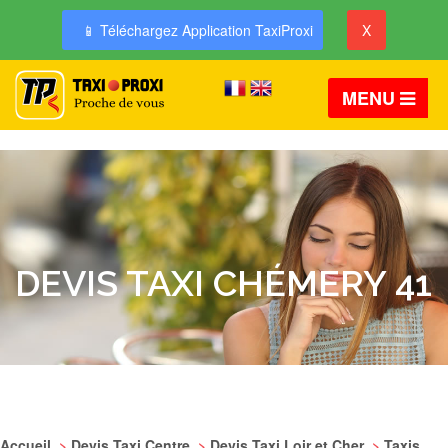
📱 Téléchargez Application TaxiProxi
X
MENU
DEVIS TAXI CHÉMERY 41
Accueil
>
Devis Taxi Centre
>
Devis Taxi Loir et Cher
>
Taxis