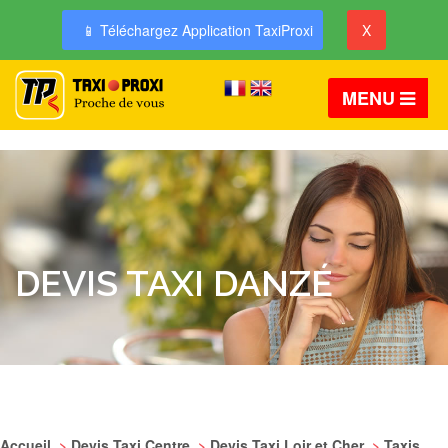
📱 Téléchargez Application TaxiProxi
X
MENU
DEVIS TAXI DANZÉ
Accueil
>
Devis Taxi Centre
>
Devis Taxi Loir et Cher
>
Taxis