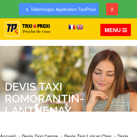
📱 Téléchargez Application TaxiProxi
X
MENU
DEVIS TAXI
ROMORANTIN-
LANTHENAY
Accueil
>
Devis Taxi Centre
>
Devis Taxi Loir et Cher
>
Taxis