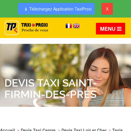
📱 Téléchargez Application TaxiProxi
X
MENU
DEVIS TAXI SAINT-
FIRMIN-DES-PRÉS
Accueil
>
Devis Taxi Centre
>
Devis Taxi Loir et Cher
>
Taxis