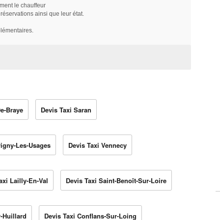
ment le chauffeur
servations ainsi que leur état.
plémentaires.
De-Braye
Devis Taxi Saran
rigny-Les-Usages
Devis Taxi Vennecy
axi Lailly-En-Val
Devis Taxi Saint-Benoît-Sur-Loire
-Huillard
Devis Taxi Conflans-Sur-Loing