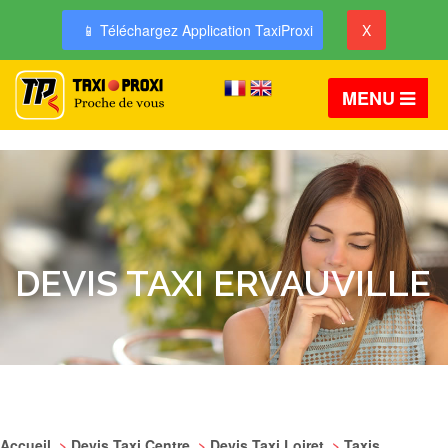
📱 Téléchargez Application TaxiProxi
X
MENU
DEVIS TAXI ERVAUVILLE
Accueil
>
Devis Taxi Centre
>
Devis Taxi Loiret
>
Taxis